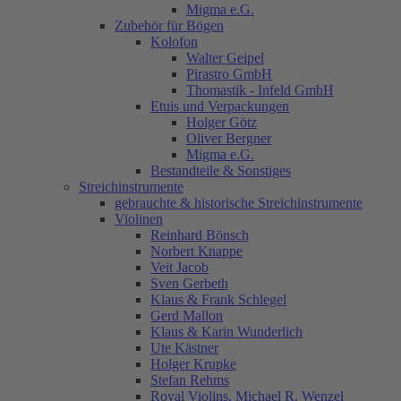
Migma e.G.
Zubehör für Bögen
Kolofon
Walter Geipel
Pirastro GmbH
Thomastik - Infeld GmbH
Etuis und Verpackungen
Holger Götz
Oliver Bergner
Migma e.G.
Bestandteile & Sonstiges
Streichinstrumente
gebrauchte & historische Streichinstrumente
Violinen
Reinhard Bönsch
Norbert Knappe
Veit Jacob
Sven Gerbeth
Klaus & Frank Schlegel
Gerd Mallon
Klaus & Karin Wunderlich
Ute Kästner
Holger Krupke
Stefan Rehms
Royal Violins, Michael R. Wenzel