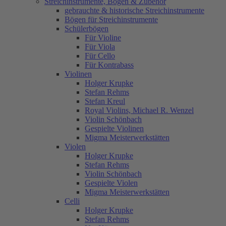
Streichinstrumente, Bögen & Zubehör
gebrauchte & historische Streichinstrumente
Bögen für Streichinstrumente
Schülerbögen
Für Violine
Für Viola
Für Cello
Für Kontrabass
Violinen
Holger Krupke
Stefan Rehms
Stefan Kreul
Royal Violins, Michael R. Wenzel
Violin Schönbach
Gespielte Violinen
Migma Meisterwerkstätten
Violen
Holger Krupke
Stefan Rehms
Violin Schönbach
Gespielte Violen
Migma Meisterwerkstätten
Celli
Holger Krupke
Stefan Rehms