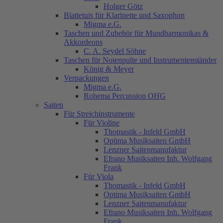
Holger Götz
Blattetuis für Klarinette und Saxophon
Migma e.G.
Taschen und Zubehör für Mundharmonikas &
Akkordeons
C. A. Seydel Söhne
Taschen für Notenpulte und Instrumentenständer
König & Meyer
Verpackungen
Migma e.G.
Rohema Percussion OHG
Saiten
Für Streichinstrumente
Für Violine
Thomastik - Infeld GmbH
Optima Musiksaiten GmbH
Lenzner Saitenmanufaktur
Efrano Musiksaiten Inh. Wolfgang
Frank
Für Viola
Thomastik - Infeld GmbH
Optima Musiksaiten GmbH
Lenzner Saitenmanufaktur
Efrano Musiksaiten Inh. Wolfgang
Frank