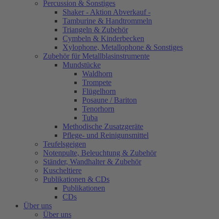
Percussion & Sonstiges
Shaker - Aktion Abverkauf -
Tamburine & Handtrommeln
Triangeln & Zubehör
Cymbeln & Kinderbecken
Xylophone, Metallophone & Sonstiges
Zubehör für Metallblasinstrumente
Mundstücke
Waldhorn
Trompete
Flügelhorn
Posaune / Bariton
Tenorhorn
Tuba
Methodische Zusatzgeräte
Pflege- und Reinigunsmittel
Teufelsgeigen
Notenpulte, Beleuchtung & Zubehör
Ständer, Wandhalter & Zubehör
Kuscheltiere
Publikationen & CDs
Publikationen
CDs
Über uns
Über uns