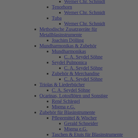
Werner Chr. Schmidt
Tenorhorn
Werner Chr. Schmidt
Tuba
Werner Chr. Schmidt
Methodische Zusatzgeräte für
Metallblasinstrumente
Joachim Dölling
Mundharmonikas & Zubehör
Mundharmonikas
C. A. Seydel Söhne
Seydel Pulmonica
C. A. Seydel Söhne
Zubehör & Merchandise
C. A. Seydel Söhne
Triolas & Liederbücher
C. A. Seydel Söhne
Ocarinas, Lotosflöten und Sonstige
René Schlegel
Migma e.G.
Zubehör für Blasinstrumente
Pflegemittel & Wischer
Gerald Schneider
Migma e.G.
Taschen & Etuis für Blasinstrumente