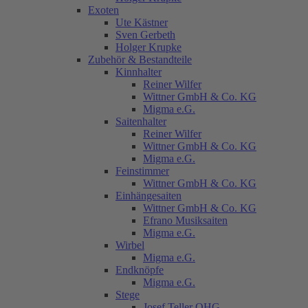
Exoten
Ute Kästner
Sven Gerbeth
Holger Krupke
Zubehör & Bestandteile
Kinnhalter
Reiner Wilfer
Wittner GmbH & Co. KG
Migma e.G.
Saitenhalter
Reiner Wilfer
Wittner GmbH & Co. KG
Migma e.G.
Feinstimmer
Wittner GmbH & Co. KG
Einhängesaiten
Wittner GmbH & Co. KG
Efrano Musiksaiten
Migma e.G.
Wirbel
Migma e.G.
Endknöpfe
Migma e.G.
Stege
Josef Teller OHG