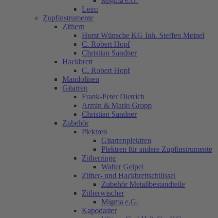
Migma e.G.
Leim
Zupfinstrumente
Zithern
Horst Wünsche KG Inh. Steffen Meinel
C. Robert Hopf
Christian Sandner
Hackbrett
C. Robert Hopf
Mandolinen
Gitarren
Frank-Peter Dietrich
Armin & Mario Gropp
Christian Sandner
Zubehör
Plektren
Gitarrenplektren
Plektren für andere Zupfinstrumente
Zitherringe
Walter Geipel
Zither- und Hackbrettschlüssel
Zubehör Metallbestandteile
Zitherwischer
Migma e.G.
Kapodaster