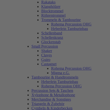
Rakataks
Klanghölzer
Blocktrommel
Röhrentrommel
Trommeln & Tambourine
Rohema Percussion OHG
Heberlein Tamburinbau
Schellenband
Schellenkranz
Glockenstab
Small Percussion
Shaker
Claves
Guiro
Castagnet
Rohema Percussion OHG
Migma e.G.
Tambourine & Handtrommeln
Heberlein Tamburinbau
Rohema Percussion OHG
Percussion Sets & Taschen
Xylophone & Metallophone
Merchandise & Sonstiges
Triangeln & Zubehör
Cymbeln & Kinderbecken