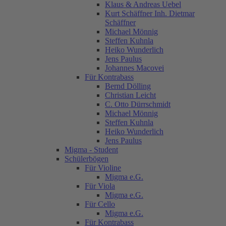
Klaus & Andreas Uebel
Kurt Schäffner Inh. Dietmar
Schäffner
Michael Mönnig
Steffen Kuhnla
Heiko Wunderlich
Jens Paulus
Johannes Macovei
Für Kontrabass
Bernd Dölling
Christian Leicht
C. Otto Dürrschmidt
Michael Mönnig
Steffen Kuhnla
Heiko Wunderlich
Jens Paulus
Migma - Student
Schülerbögen
Für Violine
Migma e.G.
Für Viola
Migma e.G.
Für Cello
Migma e.G.
Für Kontrabass