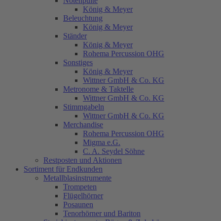
Notenpulte
König & Meyer
Beleuchtung
König & Meyer
Ständer
König & Meyer
Rohema Percussion OHG
Sonstiges
König & Meyer
Wittner GmbH & Co. KG
Metronome & Taktelle
Wittner GmbH & Co. KG
Stimmgabeln
Wittner GmbH & Co. KG
Merchandise
Rohema Percussion OHG
Migma e.G.
C. A. Seydel Söhne
Restposten und Aktionen
Sortiment für Endkunden
Metallblasinstrumente
Trompeten
Flügelhörner
Posaunen
Tenorhörner und Bariton