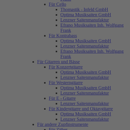
Für Cello
Thomastik - Infeld GmbH
Optima Musiksaiten GmbH
Lenzner Saitenmanufaktur
Efrano Musiksaiten Inh. Wolfgang
Frank
Für Kontrabass
Optima Musiksaiten GmbH
Lenzner Saitenmanufaktur
Efrano Musiksaiten Inh. Wolfgang
Frank
Für Gitarren und Bässe
Für Konzertgitarre
Optima Musiksaiten GmbH
Lenzner Saitenmanufaktur
Für Westerngitarre
Optima Musiksaiten GmbH
Lenzner Saitenmanufaktur
Für E - Gitarre
Lenzner Saitenmanufaktur
Für Kindergitarre und Oktavgitarre
Optima Musiksaiten GmbH
Lenzner Saitenmanufaktur
Für andere Zupfinstrumente
Für Zither