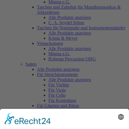
Migma e.G.
Taschen und Zubehör für Mundharmonikas &
Akkordeons
Alle Produkte anzeigen
C. A. Seydel Söhne
Taschen für Notenpulte und Instrumentenständer
Alle Produkte anzeigen
König & Meyer
Verpackungen
Alle Produkte anzeigen
Migma e.G.
Rohema Percussion OHG
Saiten
Alle Produkte anzeigen
Für Streichinstrumente
Alle Produkte anzeigen
Für Violine
Für Viola
Für Cello
Für Kontrabass
Für Gitarren und Bässe
Alle Produkte anzeigen
Für Konzertgitarre
Für Westerngitarre
Für E - Gitarre