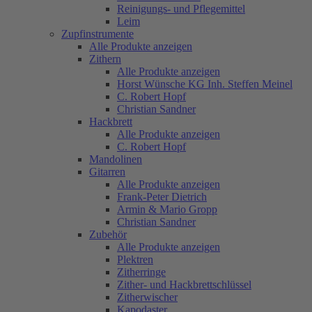
Reinigungs- und Pflegemittel
Leim
Zupfinstrumente
Alle Produkte anzeigen
Zithern
Alle Produkte anzeigen
Horst Wünsche KG Inh. Steffen Meinel
C. Robert Hopf
Christian Sandner
Hackbrett
Alle Produkte anzeigen
C. Robert Hopf
Mandolinen
Gitarren
Alle Produkte anzeigen
Frank-Peter Dietrich
Armin & Mario Gropp
Christian Sandner
Zubehör
Alle Produkte anzeigen
Plektren
Zitherringe
Zither- und Hackbrettschlüssel
Zitherwischer
Kapodaster