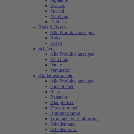
Signature
Konzert
Special
Marching
D-Sticks
Rods & Besen
Alle Produkte anzeigen
Rods
Besen
Schlägel
Alle Produkte anzeigen
Marching
Pauke
Percussion
Kinderinstrumente
Alle Produkte anzeigen
Kids Shaker
Rassel
Rakataks
Klanghölzer
Blocktrommel
Röhrentrommel
Trommeln & Tambourine
Schellenband
Schellenkranz