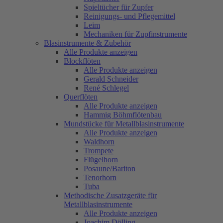
Spieltücher für Zupfer
Reinigungs- und Pflegemittel
Leim
Mechaniken für Zupfinstrumente
Blasinstrumente & Zubehör
Alle Produkte anzeigen
Blockflöten
Alle Produkte anzeigen
Gerald Schneider
René Schlegel
Querflöten
Alle Produkte anzeigen
Hammig Böhmflötenbau
Mundstücke für Metallblasinstrumente
Alle Produkte anzeigen
Waldhorn
Trompete
Flügelhorn
Posaune/Bariton
Tenorhorn
Tuba
Methodische Zusatzgeräte für
Metallblasinstrumente
Alle Produkte anzeigen
Joachim Dölling