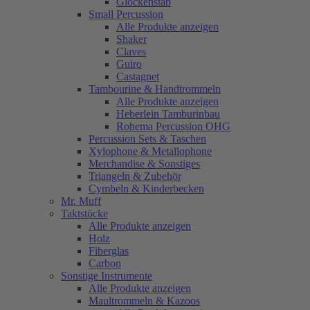
Glockenstab
Small Percussion
Alle Produkte anzeigen
Shaker
Claves
Guiro
Castagnet
Tambourine & Handtrommeln
Alle Produkte anzeigen
Heberlein Tamburinbau
Rohema Percussion OHG
Percussion Sets & Taschen
Xylophone & Metallophone
Merchandise & Sonstiges
Triangeln & Zubehör
Cymbeln & Kinderbecken
Mr. Muff
Taktstöcke
Alle Produkte anzeigen
Holz
Fiberglas
Carbon
Sonstige Instrumente
Alle Produkte anzeigen
Maultrommeln & Kazoos