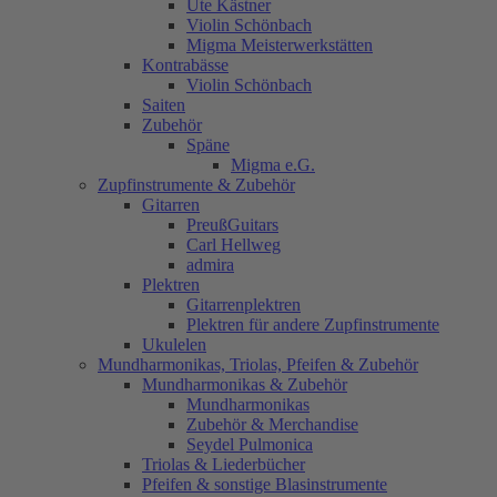
Ute Kästner
Violin Schönbach
Migma Meisterwerkstätten
Kontrabässe
Violin Schönbach
Saiten
Zubehör
Späne
Migma e.G.
Zupfinstrumente & Zubehör
Gitarren
PreußGuitars
Carl Hellweg
admira
Plektren
Gitarrenplektren
Plektren für andere Zupfinstrumente
Ukulelen
Mundharmonikas, Triolas, Pfeifen & Zubehör
Mundharmonikas & Zubehör
Mundharmonikas
Zubehör & Merchandise
Seydel Pulmonica
Triolas & Liederbücher
Pfeifen & sonstige Blasinstrumente