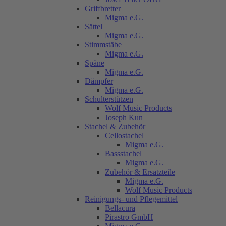
Griffbretter
Migma e.G.
Sättel
Migma e.G.
Stimmstäbe
Migma e.G.
Späne
Migma e.G.
Dämpfer
Migma e.G.
Schulterstützen
Wolf Music Products
Joseph Kun
Stachel & Zubehör
Cellostachel
Migma e.G.
Bassstachel
Migma e.G.
Zubehör & Ersatzteile
Migma e.G.
Wolf Music Products
Reinigungs- und Pflegemittel
Bellacura
Pirastro GmbH