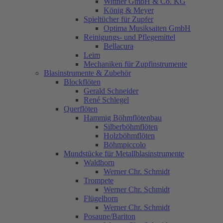
Wittner GmbH & Co. KG
König & Meyer
Spieltücher für Zupfer
Optima Musiksaiten GmbH
Reinigungs- und Pflegemittel
Bellacura
Leim
Mechaniken für Zupfinstrumente
Blasinstrumente & Zubehör
Blockflöten
Gerald Schneider
René Schlegel
Querflöten
Hammig Böhmflötenbau
Silberböhmflöten
Holzböhmflöten
Böhmpiccolo
Mundstücke für Metallblasinstrumente
Waldhorn
Werner Chr. Schmidt
Trompete
Werner Chr. Schmidt
Flügelhorn
Werner Chr. Schmidt
Posaune/Bariton