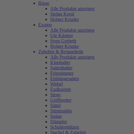
Bässe
Alle Produkte anzeigen
Stefan Kreul
Holger Krupke
Exoten
Alle Produkte anzeigen
Ute Kästner
Sven Gerbeth
Holger Krupke
Zubehör & Bestandteile
Alle Produkte anzeigen
Kinnhalter
Saitenhalter
Feinstimmer
Einhängesaiten
Wirbel
Endknöpfe
Stege
Griffbretter
Sättel
Stimmstäbe
Späne
Dämpfer
Schulterstützen
Stachel & Zubehör