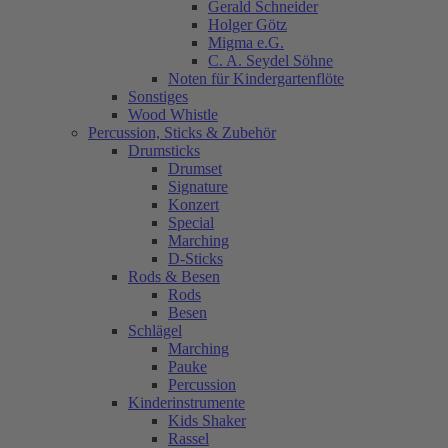
Gerald Schneider
Holger Götz
Migma e.G.
C. A. Seydel Söhne
Noten für Kindergartenflöte
Sonstiges
Wood Whistle
Percussion, Sticks & Zubehör
Drumsticks
Drumset
Signature
Konzert
Special
Marching
D-Sticks
Rods & Besen
Rods
Besen
Schlägel
Marching
Pauke
Percussion
Kinderinstrumente
Kids Shaker
Rassel