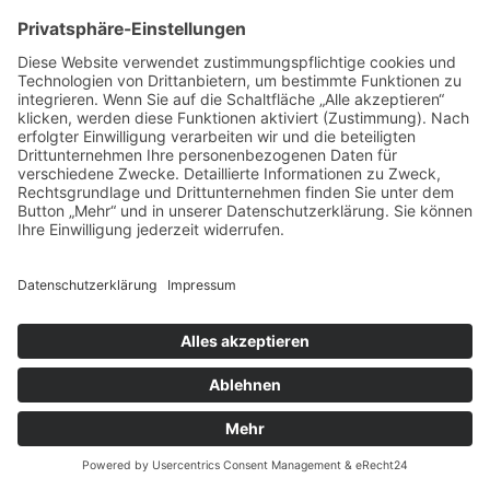
Für Kindergitarre und Oktavgitarre
Für andere Zupfinstrumente
Alle Produkte anzeigen
Für Zither
Für Mandoline
Für Mandola
Für Banjo
Für Aoud
Für Balalaika
Für Domra
Für Bouzouki
Für Ukulele
Bundsaiten
Alle Produkte anzeigen
Efrano Musiksaiten Inh. Wolfgang Frank
Publikationen & CDs
Alle Produkte anzeigen
Publikationen
CDs
Zubehör & Merchandise
Alle Produkte anzeigen
Notenpulte
Alle Produkte anzeigen
König & Meyer
Beleuchtung