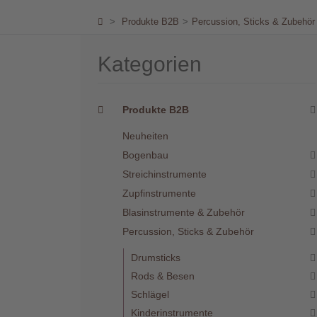
Händler
>
Produkte B2B
>
Percussion, Sticks & Zubehör
Kontakt
Kategorien
Produkte B2B
Neuheiten
Warenkorb
(0)
Bogenbau
Streichinstrumente
Zupfinstrumente
Suche
Blasinstrumente & Zubehör
Percussion, Sticks & Zubehör
Benutzer-
Drumsticks
Account
Rods & Besen
Schlägel
Kinderinstrumente