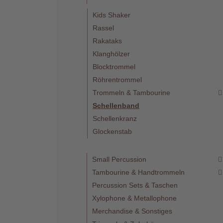
Kids Shaker
Rassel
Rakataks
Klanghölzer
Telefon
Blocktrommel
:
Röhrentrommel
+49
(0)37422
Trommeln & Tambourine
2341
Schellenband
Schellenkranz
Glockenstab
Small Percussion
Tambourine & Handtrommeln
Percussion Sets & Taschen
Xylophone & Metallophone
Merchandise & Sonstiges