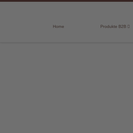
Home
Home
Produkte B2B
Produkte
B2B
Marken
Sortiment
für
Endkunden
Über
uns
Aktuelles