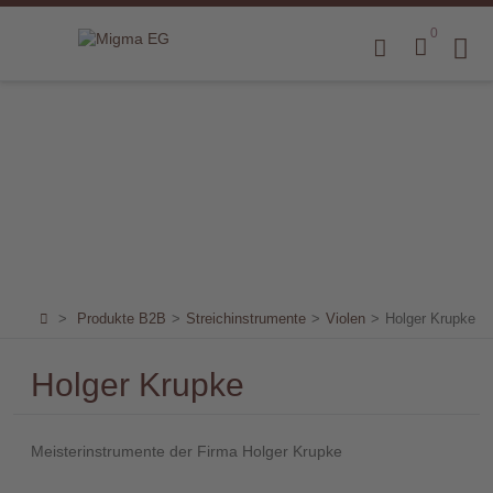
0
Home
Produkte
B2B
Marken
Sortiment
für
>
Produkte B2B
>
Streichinstrumente
>
Violen
>
Holger Krupke
Endkunden
Holger Krupke
Über
uns
Meisterinstrumente der Firma Holger Krupke
Aktuelles