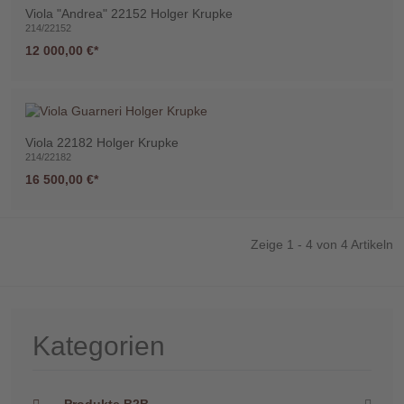
Viola "Andrea" 22152 Holger Krupke
214/22152
12 000,00 €
Telefon
:
Viola 22182 Holger Krupke
+49
214/22182
(0)37422
16 500,00 €
2341
Zeige 1 - 4 von 4 Artikeln
Kategorien