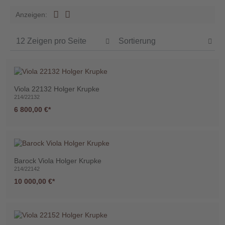
Händler
Anzeigen:
Kontakt
Viola 22132 Holger Krupke
214/22132
Warenkorb
6 800,00 €
(0)
Suche
Barock Viola Holger Krupke
214/22142
10 000,00 €
Benutzer-
Account