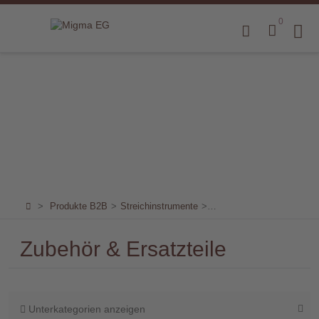
0
Home
Produkte
B2B
Marken
Sortiment
für
>
Produkte B2B
>
Streichinstrumente
>
Zubehör & Bestandteile
>
Endkunden
Zubehör & Ersatzteile
Über
uns
Aktuelles
Unterkategorien anzeigen