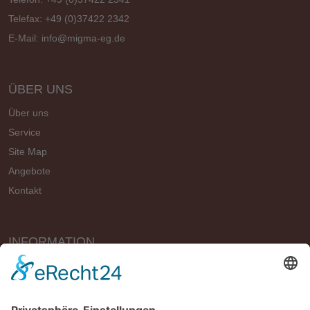
Telefax: +49 (0)37422 2342
E-Mail:
info@migma-eg.de
ÜBER UNS
Über uns
Service
Site Map
Angebote
Kontakt
INFORMATION
Vertrag widerrufen
Impressum
Geschäftsbedingungen (AGB)