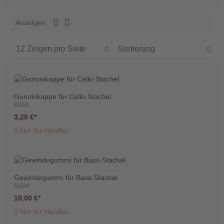
Händler
Anzeigen:
Kontakt
Gummikappe für Cello-Stachel
Warenkorb
61531
(0)
3,20 €
Nur für Händler.
Suche
Gewindegummi für Bass-Stachel
Benutzer-
61534
Account
10,00 €
Nur für Händler.