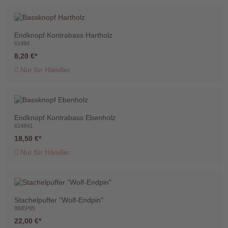
Endknopf Kontrabass Hartholz
61484
8,20 €
Telefon
Nur für Händler.
:
+49
(0)37422
2341
Endknopf Kontrabass Ebenholz
614841
18,50 €
Nur für Händler.
Stachelpuffer "Wolf-Endpin"
88/EP85
22,00 €