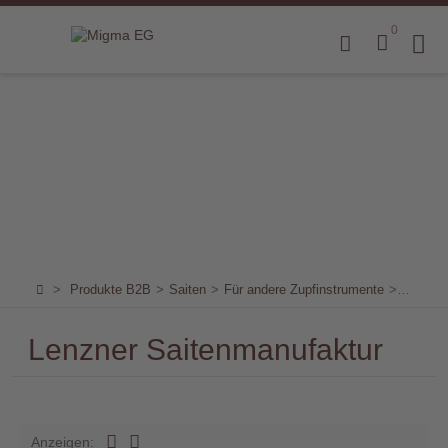
0
Home
Produkte
B2B
Marken
Sortiment
für
>
Produkte B2B
>
Saiten
>
Für andere Zupfinstrumente
>
Für Ban
Endkunden
Lenzner Saitenmanufaktur
Über
uns
Aktuelles
Anzeigen: