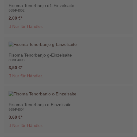
Fisoma Tenorbanjo d1-Einzelsaite
868/F4002
2,00 €
Nur für Händler.
Telefon
:
+49
Fisoma Tenorbanjo g-Einzelsaite
(0)37422
868/F4003
2341
3,50 €
Nur für Händler.
Fisoma Tenorbanjo c-Einzelsaite
868/F4004
3,60 €
Nur für Händler.