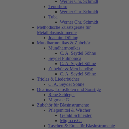
Werner Chr. Schmidt
Tenorhorn
Werner Chr. Schmidt
Tuba
Werner Chr. Schmidt
Methodische Zusatzgeräte für
Metallblasinstrumente
Joachim Dölling
Mundharmonikas & Zubehör
Mundharmonikas
C. A. Seydel Söhne
Seydel Pulmonica
C. A. Seydel Söhne
Zubehör & Merchandise
C. A. Seydel Söhne
Triolas & Liederbücher
C. A. Seydel Söhne
Ocarinas, Lotosflöten und Sonstige
René Schlegel
Migma e.G.
Zubehör für Blasinstrumente
Pflegemittel & Wischer
Gerald Schneider
Migma e.G.
Taschen & Etuis für Blasinstrumente