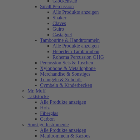
Glockenstab
Small Percussion
Alle Produkte anzeigen
Shaker
Claves
Guiro
Castagnet
Tambourine & Handtrommeln
Alle Produkte anzeigen
Heberlein Tamburinbau
Rohema Percussion OHG
Percussion Sets & Taschen
Xylophone & Metallophone
Merchandise & Sonstiges
Triangeln & Zubehör
Cymbeln & Kinderbecken
Mr. Muff
Taktstöcke
Alle Produkte anzeigen
Holz
Fiberglas
Carbon
Sonstige Instrumente
Alle Produkte anzeigen
Maultrommeln & Kazoos