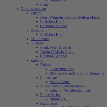
Migma e.G.
Leim
Zupfinstrumente
Zithern
Horst Wünsche KG Inh. Steffen Meinel
C. Robert Hopf
Christian Sandner
Hackbrett
C. Robert Hopf
Mandolinen
Gitarren
Frank-Peter Dietrich
Armin & Mario Gropp
Christian Sandner
Zubehör
Plektren
Gitarrenplektren
Plektren für andere Zupfinstrumente
Zitherringe
Walter Geipel
Zither- und Hackbrettschlüssel
Zubehör Metallbestandteile
Zitherwischer
Migma e.G.
Kapodaster