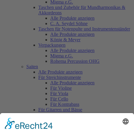
Migma e.G.
Taschen und Zubehör für Mundharmonikas &
Akkordeons
Alle Produkte anzeigen
C. A. Seydel Söhne
Taschen für Notenpulte und Instrumentenständer
Alle Produkte anzeigen
König & Meyer
Verpackungen
Alle Produkte anzeigen
Migma e.G.
Rohema Percussion OHG
Saiten
Alle Produkte anzeigen
Für Streichinstrumente
Alle Produkte anzeigen
Für Violine
Für Viola
Für Cello
Für Kontrabass
Für Gitarren und Bässe
Alle Produkte anzeigen
Für Konzertgitarre
Für Westerngitarre
Für E - Gitarre