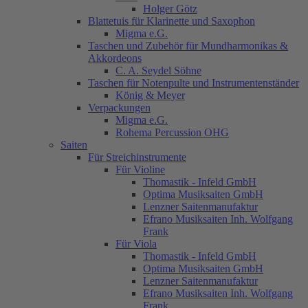
Holger Götz
Blattetuis für Klarinette und Saxophon
Migma e.G.
Taschen und Zubehör für Mundharmonikas &
Akkordeons
C. A. Seydel Söhne
Taschen für Notenpulte und Instrumentenständer
König & Meyer
Verpackungen
Migma e.G.
Rohema Percussion OHG
Saiten
Für Streichinstrumente
Für Violine
Thomastik - Infeld GmbH
Optima Musiksaiten GmbH
Lenzner Saitenmanufaktur
Efrano Musiksaiten Inh. Wolfgang
Frank
Für Viola
Thomastik - Infeld GmbH
Optima Musiksaiten GmbH
Lenzner Saitenmanufaktur
Efrano Musiksaiten Inh. Wolfgang
Frank