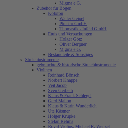
Migma e.G.
Zubehör für Bögen
Kolofon
Walter Geipel
Pirastro GmbH
Thomastik - Infeld GmbH
Etuis und Verpackungen
Holger Götz
Oliver Bergner
Migma e.G.
Bestandteile & Sonstiges
Streichinstrumente
gebrauchte & historische Streichinstrumente
Violinen
Reinhard Bönsch
Norbert Knappe
Veit Jacob
Sven Gerbeth
Klaus & Frank Schlegel
Gerd Mallon
Klaus & Karin Wunderlich
Ute Kästner
Holger Krupke
Stefan Rehms
Royal Violins, Michael R. Wenzel