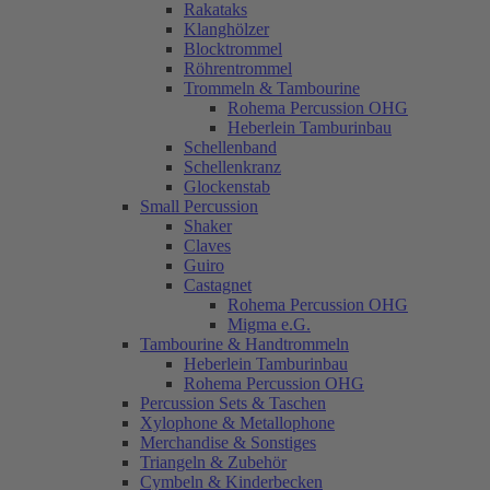
Rakataks
Klanghölzer
Blocktrommel
Röhrentrommel
Trommeln & Tambourine
Rohema Percussion OHG
Heberlein Tamburinbau
Schellenband
Schellenkranz
Glockenstab
Small Percussion
Shaker
Claves
Guiro
Castagnet
Rohema Percussion OHG
Migma e.G.
Tambourine & Handtrommeln
Heberlein Tamburinbau
Rohema Percussion OHG
Percussion Sets & Taschen
Xylophone & Metallophone
Merchandise & Sonstiges
Triangeln & Zubehör
Cymbeln & Kinderbecken