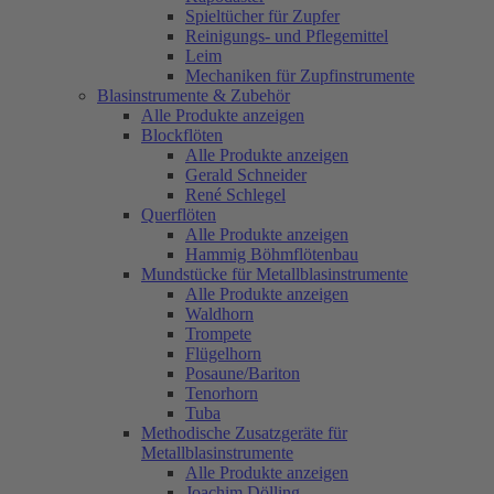
Spieltücher für Zupfer
Reinigungs- und Pflegemittel
Leim
Mechaniken für Zupfinstrumente
Blasinstrumente & Zubehör
Alle Produkte anzeigen
Blockflöten
Alle Produkte anzeigen
Gerald Schneider
René Schlegel
Querflöten
Alle Produkte anzeigen
Hammig Böhmflötenbau
Mundstücke für Metallblasinstrumente
Alle Produkte anzeigen
Waldhorn
Trompete
Flügelhorn
Posaune/Bariton
Tenorhorn
Tuba
Methodische Zusatzgeräte für
Metallblasinstrumente
Alle Produkte anzeigen
Joachim Dölling