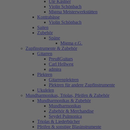
Ute Kästner
Violin Schönbach
Migma Meisterwerkstätten
Kontrabässe
Violin Schönbach
Saiten
Zubehör
Späne
Migma e.G.
Zupfinstrumente & Zubehör
Gitarren
PreußGuitars
Carl Hellweg
admira
Plektren
Gitarrenplektren
Plektren für andere Zupfinstrumente
Ukulelen
Mundharmonikas, Triolas, Pfeifen & Zubehör
Mundharmonikas & Zubehör
Mundharmonikas
Zubehör & Merchandise
Seydel Pulmonica
Triolas & Liederbücher
Pfeifen & sonstige Blasinstrumente