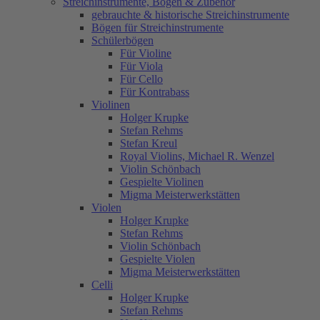
Streichinstrumente, Bögen & Zubehör
gebrauchte & historische Streichinstrumente
Bögen für Streichinstrumente
Schülerbögen
Für Violine
Für Viola
Für Cello
Für Kontrabass
Violinen
Holger Krupke
Stefan Rehms
Stefan Kreul
Royal Violins, Michael R. Wenzel
Violin Schönbach
Gespielte Violinen
Migma Meisterwerkstätten
Violen
Holger Krupke
Stefan Rehms
Violin Schönbach
Gespielte Violen
Migma Meisterwerkstätten
Celli
Holger Krupke
Stefan Rehms