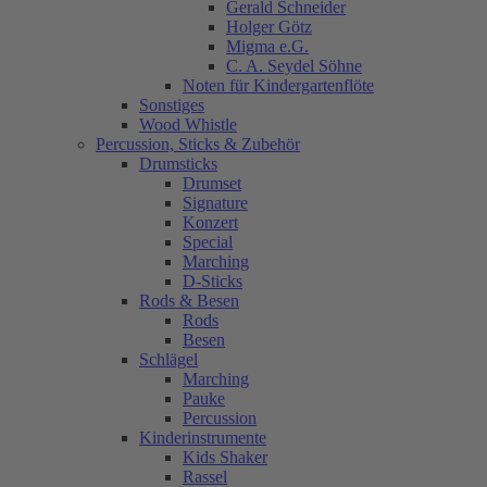
Gerald Schneider
Holger Götz
Migma e.G.
C. A. Seydel Söhne
Noten für Kindergartenflöte
Sonstiges
Wood Whistle
Percussion, Sticks & Zubehör
Drumsticks
Drumset
Signature
Konzert
Special
Marching
D-Sticks
Rods & Besen
Rods
Besen
Schlägel
Marching
Pauke
Percussion
Kinderinstrumente
Kids Shaker
Rassel