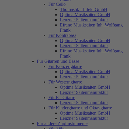
Für Cello
Thomastik - Infeld GmbH
Optima Musiksaiten GmbH
Lenzner Saitenmanufaktur
Efrano Musiksaiten Inh. Wolfgang
Frank
Für Kontrabass
Optima Musiksaiten GmbH
Lenzner Saitenmanufaktur
Efrano Musiksaiten Inh. Wolfgang
Frank
Für Gitarren und Bässe
Für Konzertgitarre
Optima Musiksaiten GmbH
Lenzner Saitenmanufaktur
Für Westerngitarre
Optima Musiksaiten GmbH
Lenzner Saitenmanufaktur
Für E - Gitarre
Lenzner Saitenmanufaktur
Für Kindergitarre und Oktavgitarre
Optima Musiksaiten GmbH
Lenzner Saitenmanufaktur
Für andere Zupfinstrumente
Für Zither