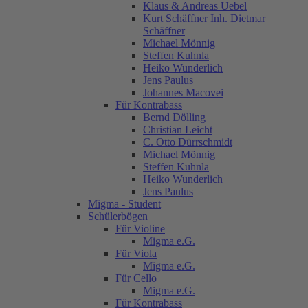
Klaus & Andreas Uebel
Kurt Schäffner Inh. Dietmar
Schäffner
Michael Mönnig
Steffen Kuhnla
Heiko Wunderlich
Jens Paulus
Johannes Macovei
Für Kontrabass
Bernd Dölling
Christian Leicht
C. Otto Dürrschmidt
Michael Mönnig
Steffen Kuhnla
Heiko Wunderlich
Jens Paulus
Migma - Student
Schülerbögen
Für Violine
Migma e.G.
Für Viola
Migma e.G.
Für Cello
Migma e.G.
Für Kontrabass