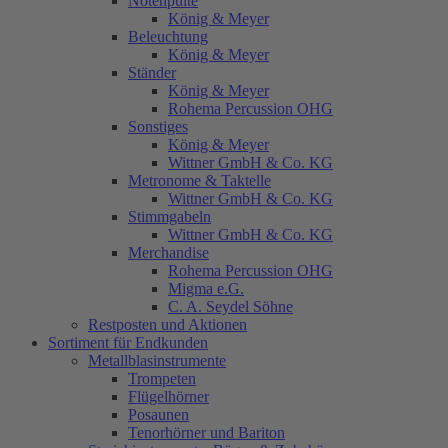
Notenpulte
König & Meyer
Beleuchtung
König & Meyer
Ständer
König & Meyer
Rohema Percussion OHG
Sonstiges
König & Meyer
Wittner GmbH & Co. KG
Metronome & Taktelle
Wittner GmbH & Co. KG
Stimmgabeln
Wittner GmbH & Co. KG
Merchandise
Rohema Percussion OHG
Migma e.G.
C. A. Seydel Söhne
Restposten und Aktionen
Sortiment für Endkunden
Metallblasinstrumente
Trompeten
Flügelhörner
Posaunen
Tenorhörner und Bariton