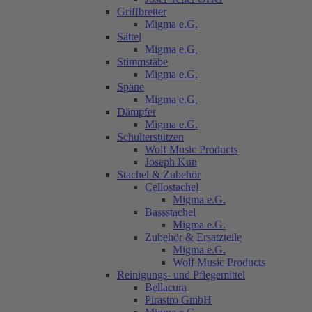
Griffbretter
Migma e.G.
Sättel
Migma e.G.
Stimmstäbe
Migma e.G.
Späne
Migma e.G.
Dämpfer
Migma e.G.
Schulterstützen
Wolf Music Products
Joseph Kun
Stachel & Zubehör
Cellostachel
Migma e.G.
Bassstachel
Migma e.G.
Zubehör & Ersatzteile
Migma e.G.
Wolf Music Products
Reinigungs- und Pflegemittel
Bellacura
Pirastro GmbH