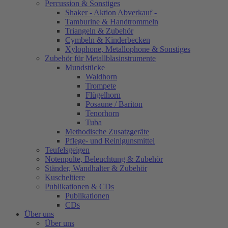
Percussion & Sonstiges
Shaker - Aktion Abverkauf -
Tamburine & Handtrommeln
Triangeln & Zubehör
Cymbeln & Kinderbecken
Xylophone, Metallophone & Sonstiges
Zubehör für Metallblasinstrumente
Mundstücke
Waldhorn
Trompete
Flügelhorn
Posaune / Bariton
Tenorhorn
Tuba
Methodische Zusatzgeräte
Pflege- und Reinigunsmittel
Teufelsgeigen
Notenpulte, Beleuchtung & Zubehör
Ständer, Wandhalter & Zubehör
Kuscheltiere
Publikationen & CDs
Publikationen
CDs
Über uns
Über uns