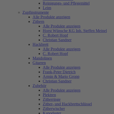
Reinigungs- und Pflegemittel
Leim
Zupfinstrumente
Alle Produkte anzeigen
Zithern
Alle Produkte anzeigen
Horst Wünsche KG Inh. Steffen Meinel
C. Robert Hopf
Christian Sandner
Hackbrett
Alle Produkte anzeigen
C. Robert Hopf
Mandolinen
Gitarren
Alle Produkte anzeigen
Frank-Peter Dietrich
Armin & Mario Gropp
Christian Sandner
Zubehör
Alle Produkte anzeigen
Plektren
Zitherringe
Zither- und Hackbrettschlüssel
Zitherwischer
Kapodaster