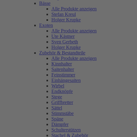
Bässe
Alle Produkte anzeigen
Stefan Kreul
Holger Krupke
Exoten
Alle Produkte anzeigen
Ute Kästner
Sven Gerbeth
Holger Krupke
Zubehör & Bestandteile
Alle Produkte anzeigen
Kinnhalter
Saitenhalter
Feinstimmer
Einhängesaiten
Wirbel
Endknöpfe
Stege
Griffbretter
Sättel
Stimmstäbe
Späne
Dämpfer
Schulterstützen
Stachel & Zubehör