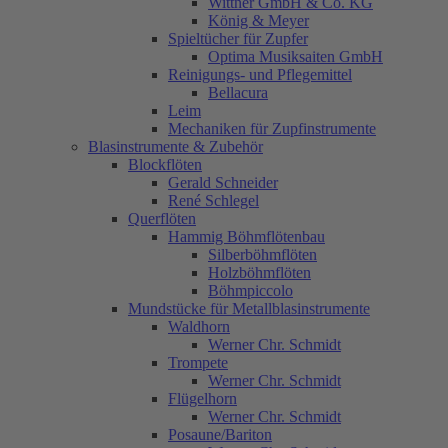
Wittner GmbH & Co. KG
König & Meyer
Spieltücher für Zupfer
Optima Musiksaiten GmbH
Reinigungs- und Pflegemittel
Bellacura
Leim
Mechaniken für Zupfinstrumente
Blasinstrumente & Zubehör
Blockflöten
Gerald Schneider
René Schlegel
Querflöten
Hammig Böhmflötenbau
Silberböhmflöten
Holzböhmflöten
Böhmpiccolo
Mundstücke für Metallblasinstrumente
Waldhorn
Werner Chr. Schmidt
Trompete
Werner Chr. Schmidt
Flügelhorn
Werner Chr. Schmidt
Posaune/Bariton