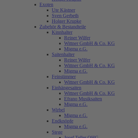
Exoten
Ute Kästner
Sven Gerbeth
Holger Krupke
Zubehör & Bestandteile
Kinnhalter
Reiner Wilfer
Wittner GmbH & Co. KG
Migma e.G.
Saitenhalter
Reiner Wilfer
Wittner GmbH & Co. KG
Migma e.G.
Feinstimmer
Wittner GmbH & Co. KG
Einhängesaiten
Wittner GmbH & Co. KG
Efrano Musiksaiten
Migma e.G.
Wirbel
Migma e.G.
Endknöpfe
Migma e.G.
Stege
Josef Teller OHG