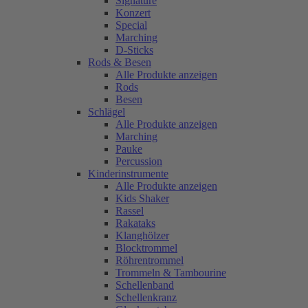
Signature
Konzert
Special
Marching
D-Sticks
Rods & Besen
Alle Produkte anzeigen
Rods
Besen
Schlägel
Alle Produkte anzeigen
Marching
Pauke
Percussion
Kinderinstrumente
Alle Produkte anzeigen
Kids Shaker
Rassel
Rakataks
Klanghölzer
Blocktrommel
Röhrentrommel
Trommeln & Tambourine
Schellenband
Schellenkranz