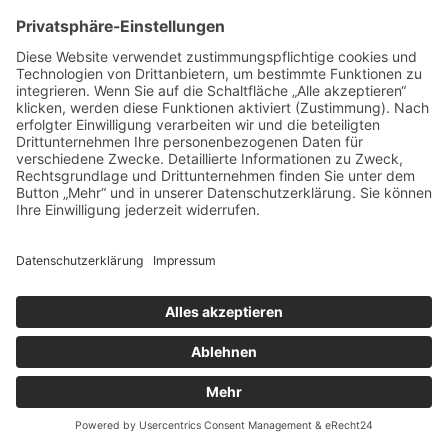
Für Kindergitarre und Oktavgitarre
Für andere Zupfinstrumente
Alle Produkte anzeigen
Für Zither
Für Mandoline
Für Mandola
Für Banjo
Für Aoud
Für Balalaika
Für Domra
Für Bouzouki
Für Ukulele
Bundsaiten
Alle Produkte anzeigen
Efrano Musiksaiten Inh. Wolfgang Frank
Publikationen & CDs
Alle Produkte anzeigen
Publikationen
CDs
Zubehör & Merchandise
Alle Produkte anzeigen
Notenpulte
Alle Produkte anzeigen
König & Meyer
Beleuchtung