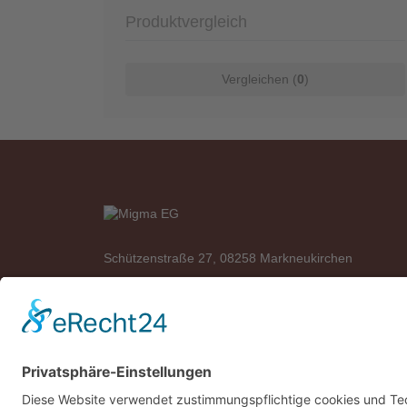
Produktvergleich
Vergleichen (
0
)
Schützenstraße 27, 08258 Markneukirchen
Telefon: +49 (0)37422 2341
Telefax: +49 (0)37422 2342
E-Mail:
info@migma-eg.de