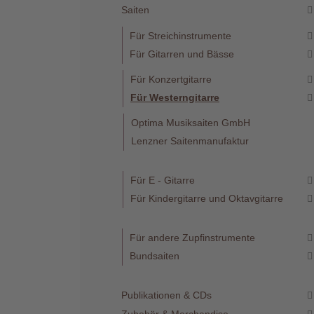
Saiten
Für Streichinstrumente
Für Gitarren und Bässe
Für Konzertgitarre
Telefon
Für Westerngitarre
:
+49
Optima Musiksaiten GmbH
(0)37422
2341
Lenzner Saitenmanufaktur
Für E - Gitarre
Für Kindergitarre und Oktavgitarre
Für andere Zupfinstrumente
Bundsaiten
Publikationen & CDs