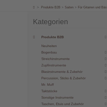
Händler
>
Produkte B2B
>
Saiten
>
Für Gitarren und Bä
Kontakt
Kategorien
Produkte B2B
Neuheiten
Warenkorb
(0)
Bogenbau
Streichinstrumente
Zupfinstrumente
Suche
Blasinstrumente & Zubehör
Percussion, Sticks & Zubehör
Mr. Muff
Benutzer-
Taktstöcke
Account
Sonstige Instrumente
Taschen, Etuis und Zubehör