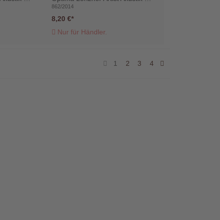
862/2014
8,20 €
Nur für Händler.
1
2
3
4