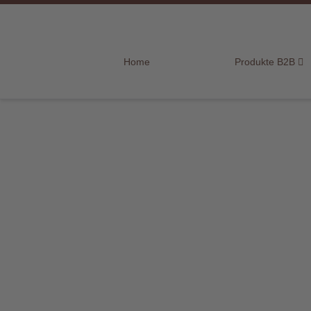
Home
Home
Produkte B2B
Produkte
B2B
Marken
Sortiment
für
Endkunden
Über
uns
Aktuelles