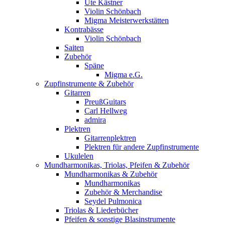
Ute Kästner
Violin Schönbach
Migma Meisterwerkstätten
Kontrabässe
Violin Schönbach
Saiten
Zubehör
Späne
Migma e.G.
Zupfinstrumente & Zubehör
Gitarren
PreußGuitars
Carl Hellweg
admira
Plektren
Gitarrenplektren
Plektren für andere Zupfinstrumente
Ukulelen
Mundharmonikas, Triolas, Pfeifen & Zubehör
Mundharmonikas & Zubehör
Mundharmonikas
Zubehör & Merchandise
Seydel Pulmonica
Triolas & Liederbücher
Pfeifen & sonstige Blasinstrumente