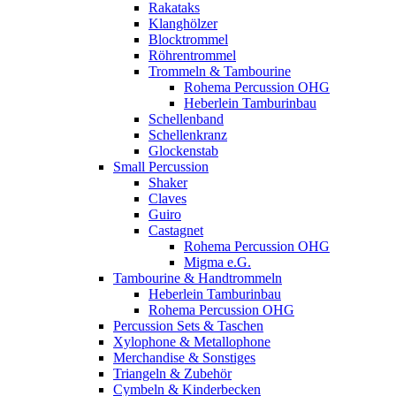
Rakataks
Klanghölzer
Blocktrommel
Röhrentrommel
Trommeln & Tambourine
Rohema Percussion OHG
Heberlein Tamburinbau
Schellenband
Schellenkranz
Glockenstab
Small Percussion
Shaker
Claves
Guiro
Castagnet
Rohema Percussion OHG
Migma e.G.
Tambourine & Handtrommeln
Heberlein Tamburinbau
Rohema Percussion OHG
Percussion Sets & Taschen
Xylophone & Metallophone
Merchandise & Sonstiges
Triangeln & Zubehör
Cymbeln & Kinderbecken