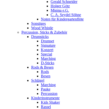
Gerald Schneider
Holger Götz
Migma e.G.
C. A. Seydel Söhne
Noten für Kindergartenflöte
Sonstiges
Wood Whistle
Percussion, Sticks & Zubehör
Drumsticks
Drumset
Signature
Konzert
Special
Marching
D-Sticks
Rods & Besen
Rods
Besen
Schlägel
Marching
Pauke
Percussion
Kinderinstrumente
Kids Shaker
Rassel