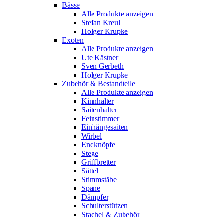
Bässe
Alle Produkte anzeigen
Stefan Kreul
Holger Krupke
Exoten
Alle Produkte anzeigen
Ute Kästner
Sven Gerbeth
Holger Krupke
Zubehör & Bestandteile
Alle Produkte anzeigen
Kinnhalter
Saitenhalter
Feinstimmer
Einhängesaiten
Wirbel
Endknöpfe
Stege
Griffbretter
Sättel
Stimmstäbe
Späne
Dämpfer
Schulterstützen
Stachel & Zubehör