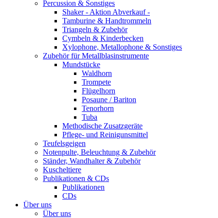
Percussion & Sonstiges
Shaker - Aktion Abverkauf -
Tamburine & Handtrommeln
Triangeln & Zubehör
Cymbeln & Kinderbecken
Xylophone, Metallophone & Sonstiges
Zubehör für Metallblasinstrumente
Mundstücke
Waldhorn
Trompete
Flügelhorn
Posaune / Bariton
Tenorhorn
Tuba
Methodische Zusatzgeräte
Pflege- und Reinigunsmittel
Teufelsgeigen
Notenpulte, Beleuchtung & Zubehör
Ständer, Wandhalter & Zubehör
Kuscheltiere
Publikationen & CDs
Publikationen
CDs
Über uns
Über uns