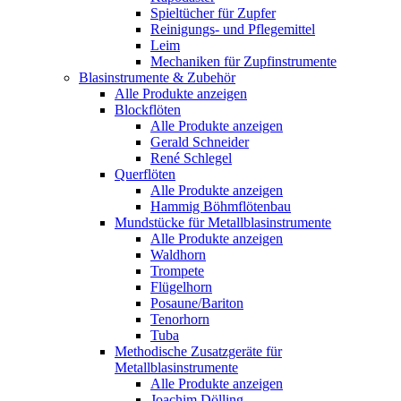
Spieltücher für Zupfer
Reinigungs- und Pflegemittel
Leim
Mechaniken für Zupfinstrumente
Blasinstrumente & Zubehör
Alle Produkte anzeigen
Blockflöten
Alle Produkte anzeigen
Gerald Schneider
René Schlegel
Querflöten
Alle Produkte anzeigen
Hammig Böhmflötenbau
Mundstücke für Metallblasinstrumente
Alle Produkte anzeigen
Waldhorn
Trompete
Flügelhorn
Posaune/Bariton
Tenorhorn
Tuba
Methodische Zusatzgeräte für
Metallblasinstrumente
Alle Produkte anzeigen
Joachim Dölling