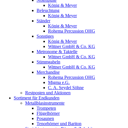
Notenpulte
König & Meyer
Beleuchtung
König & Meyer
Ständer
König & Meyer
Rohema Percussion OHG
Sonstiges
König & Meyer
Wittner GmbH & Co. KG
Metronome & Taktelle
Wittner GmbH & Co. KG
Stimmgabeln
Wittner GmbH & Co. KG
Merchandise
Rohema Percussion OHG
Migma e.G.
C. A. Seydel Söhne
Restposten und Aktionen
Sortiment für Endkunden
Metallblasinstrumente
Trompeten
Flügelhörner
Posaunen
Tenorhörner und Bariton