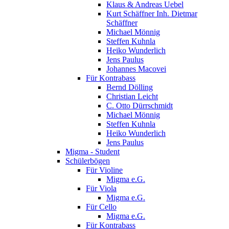
Klaus & Andreas Uebel
Kurt Schäffner Inh. Dietmar
Schäffner
Michael Mönnig
Steffen Kuhnla
Heiko Wunderlich
Jens Paulus
Johannes Macovei
Für Kontrabass
Bernd Dölling
Christian Leicht
C. Otto Dürrschmidt
Michael Mönnig
Steffen Kuhnla
Heiko Wunderlich
Jens Paulus
Migma - Student
Schülerbögen
Für Violine
Migma e.G.
Für Viola
Migma e.G.
Für Cello
Migma e.G.
Für Kontrabass