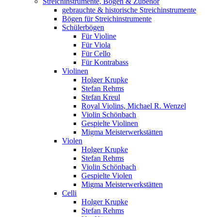
Streichinstrumente, Bögen & Zubehör
gebrauchte & historische Streichinstrumente
Bögen für Streichinstrumente
Schülerbögen
Für Violine
Für Viola
Für Cello
Für Kontrabass
Violinen
Holger Krupke
Stefan Rehms
Stefan Kreul
Royal Violins, Michael R. Wenzel
Violin Schönbach
Gespielte Violinen
Migma Meisterwerkstätten
Violen
Holger Krupke
Stefan Rehms
Violin Schönbach
Gespielte Violen
Migma Meisterwerkstätten
Celli
Holger Krupke
Stefan Rehms