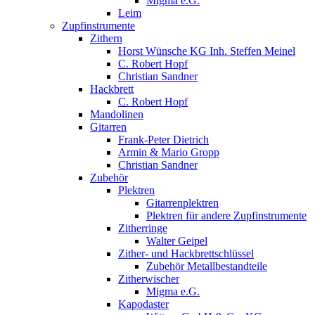
Migma e.G.
Leim
Zupfinstrumente
Zithern
Horst Wünsche KG Inh. Steffen Meinel
C. Robert Hopf
Christian Sandner
Hackbrett
C. Robert Hopf
Mandolinen
Gitarren
Frank-Peter Dietrich
Armin & Mario Gropp
Christian Sandner
Zubehör
Plektren
Gitarrenplektren
Plektren für andere Zupfinstrumente
Zitherringe
Walter Geipel
Zither- und Hackbrettschlüssel
Zubehör Metallbestandteile
Zitherwischer
Migma e.G.
Kapodaster