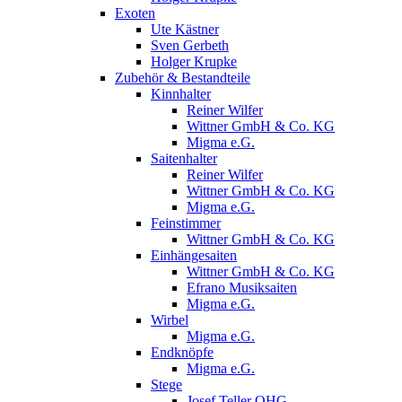
Exoten
Ute Kästner
Sven Gerbeth
Holger Krupke
Zubehör & Bestandteile
Kinnhalter
Reiner Wilfer
Wittner GmbH & Co. KG
Migma e.G.
Saitenhalter
Reiner Wilfer
Wittner GmbH & Co. KG
Migma e.G.
Feinstimmer
Wittner GmbH & Co. KG
Einhängesaiten
Wittner GmbH & Co. KG
Efrano Musiksaiten
Migma e.G.
Wirbel
Migma e.G.
Endknöpfe
Migma e.G.
Stege
Josef Teller OHG