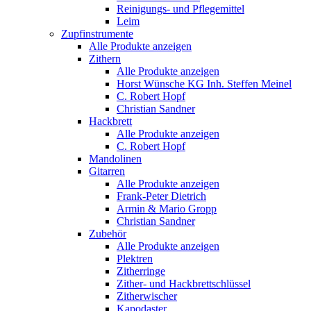
Reinigungs- und Pflegemittel
Leim
Zupfinstrumente
Alle Produkte anzeigen
Zithern
Alle Produkte anzeigen
Horst Wünsche KG Inh. Steffen Meinel
C. Robert Hopf
Christian Sandner
Hackbrett
Alle Produkte anzeigen
C. Robert Hopf
Mandolinen
Gitarren
Alle Produkte anzeigen
Frank-Peter Dietrich
Armin & Mario Gropp
Christian Sandner
Zubehör
Alle Produkte anzeigen
Plektren
Zitherringe
Zither- und Hackbrettschlüssel
Zitherwischer
Kapodaster