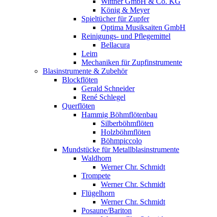
Wittner GmbH & Co. KG
König & Meyer
Spieltücher für Zupfer
Optima Musiksaiten GmbH
Reinigungs- und Pflegemittel
Bellacura
Leim
Mechaniken für Zupfinstrumente
Blasinstrumente & Zubehör
Blockflöten
Gerald Schneider
René Schlegel
Querflöten
Hammig Böhmflötenbau
Silberböhmflöten
Holzböhmflöten
Böhmpiccolo
Mundstücke für Metallblasinstrumente
Waldhorn
Werner Chr. Schmidt
Trompete
Werner Chr. Schmidt
Flügelhorn
Werner Chr. Schmidt
Posaune/Bariton