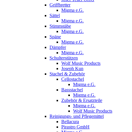
Griffbretter
Migma e.G.
Sättel
Migma e.G.
Stimmstäbe
Migma e.G.
Späne
Migma e.G.
Dämpfer
Migma e.G.
Schulterstützen
Wolf Music Products
Joseph Kun
Stachel & Zubehör
Cellostachel
Migma e.G.
Bassstachel
Migma e.G.
Zubehör & Ersatzteile
Migma e.G.
Wolf Music Products
Reinigungs- und Pflegemittel
Bellacura
Pirastro GmbH