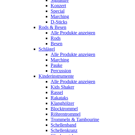
Signature
Konzert
Special
Marching
D-Sticks
Rods & Besen
Alle Produkte anzeigen
Rods
Besen
Schlägel
Alle Produkte anzeigen
Marching
Pauke
Percussion
Kinderinstrumente
Alle Produkte anzeigen
Kids Shaker
Rassel
Rakataks
Klanghölzer
Blocktrommel
Röhrentrommel
Trommeln & Tambourine
Schellenband
Schellenkranz