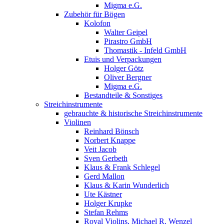
Migma e.G.
Zubehör für Bögen
Kolofon
Walter Geipel
Pirastro GmbH
Thomastik - Infeld GmbH
Etuis und Verpackungen
Holger Götz
Oliver Bergner
Migma e.G.
Bestandteile & Sonstiges
Streichinstrumente
gebrauchte & historische Streichinstrumente
Violinen
Reinhard Bönsch
Norbert Knappe
Veit Jacob
Sven Gerbeth
Klaus & Frank Schlegel
Gerd Mallon
Klaus & Karin Wunderlich
Ute Kästner
Holger Krupke
Stefan Rehms
Royal Violins, Michael R. Wenzel