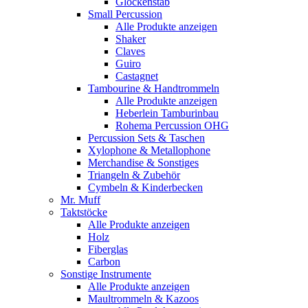
Glockenstab
Small Percussion
Alle Produkte anzeigen
Shaker
Claves
Guiro
Castagnet
Tambourine & Handtrommeln
Alle Produkte anzeigen
Heberlein Tamburinbau
Rohema Percussion OHG
Percussion Sets & Taschen
Xylophone & Metallophone
Merchandise & Sonstiges
Triangeln & Zubehör
Cymbeln & Kinderbecken
Mr. Muff
Taktstöcke
Alle Produkte anzeigen
Holz
Fiberglas
Carbon
Sonstige Instrumente
Alle Produkte anzeigen
Maultrommeln & Kazoos