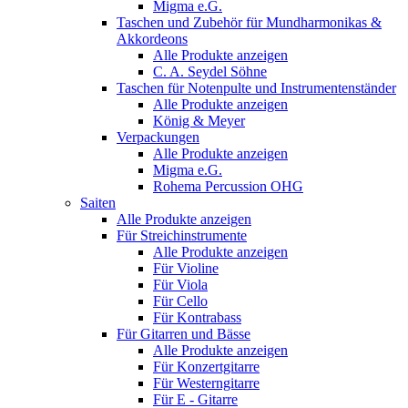
Migma e.G.
Taschen und Zubehör für Mundharmonikas &
Akkordeons
Alle Produkte anzeigen
C. A. Seydel Söhne
Taschen für Notenpulte und Instrumentenständer
Alle Produkte anzeigen
König & Meyer
Verpackungen
Alle Produkte anzeigen
Migma e.G.
Rohema Percussion OHG
Saiten
Alle Produkte anzeigen
Für Streichinstrumente
Alle Produkte anzeigen
Für Violine
Für Viola
Für Cello
Für Kontrabass
Für Gitarren und Bässe
Alle Produkte anzeigen
Für Konzertgitarre
Für Westerngitarre
Für E - Gitarre