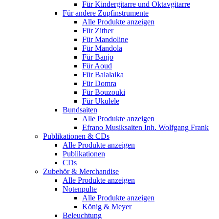
Für Kindergitarre und Oktavgitarre
Für andere Zupfinstrumente
Alle Produkte anzeigen
Für Zither
Für Mandoline
Für Mandola
Für Banjo
Für Aoud
Für Balalaika
Für Domra
Für Bouzouki
Für Ukulele
Bundsaiten
Alle Produkte anzeigen
Efrano Musiksaiten Inh. Wolfgang Frank
Publikationen & CDs
Alle Produkte anzeigen
Publikationen
CDs
Zubehör & Merchandise
Alle Produkte anzeigen
Notenpulte
Alle Produkte anzeigen
König & Meyer
Beleuchtung