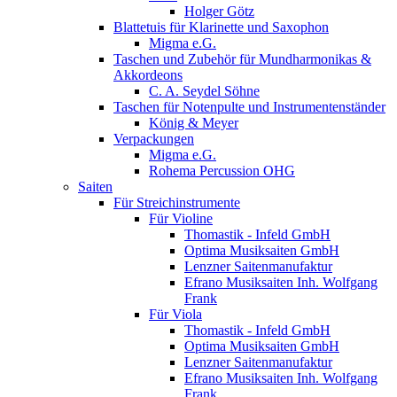
Holger Götz
Blattetuis für Klarinette und Saxophon
Migma e.G.
Taschen und Zubehör für Mundharmonikas &
Akkordeons
C. A. Seydel Söhne
Taschen für Notenpulte und Instrumentenständer
König & Meyer
Verpackungen
Migma e.G.
Rohema Percussion OHG
Saiten
Für Streichinstrumente
Für Violine
Thomastik - Infeld GmbH
Optima Musiksaiten GmbH
Lenzner Saitenmanufaktur
Efrano Musiksaiten Inh. Wolfgang
Frank
Für Viola
Thomastik - Infeld GmbH
Optima Musiksaiten GmbH
Lenzner Saitenmanufaktur
Efrano Musiksaiten Inh. Wolfgang
Frank