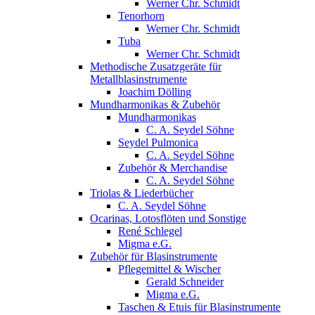
Werner Chr. Schmidt
Tenorhorn
Werner Chr. Schmidt
Tuba
Werner Chr. Schmidt
Methodische Zusatzgeräte für
Metallblasinstrumente
Joachim Dölling
Mundharmonikas & Zubehör
Mundharmonikas
C. A. Seydel Söhne
Seydel Pulmonica
C. A. Seydel Söhne
Zubehör & Merchandise
C. A. Seydel Söhne
Triolas & Liederbücher
C. A. Seydel Söhne
Ocarinas, Lotosflöten und Sonstige
René Schlegel
Migma e.G.
Zubehör für Blasinstrumente
Pflegemittel & Wischer
Gerald Schneider
Migma e.G.
Taschen & Etuis für Blasinstrumente