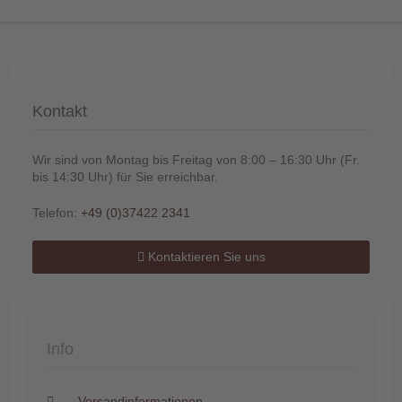
Kontakt
Telefon
:
+49
Wir sind von Montag bis Freitag von 8:00 – 16:30 Uhr (Fr.
(0)37422
bis 14:30 Uhr) für Sie erreichbar.
2341
Telefon:
+49 (0)37422 2341
Kontaktieren Sie uns
Info
Versandinformationen