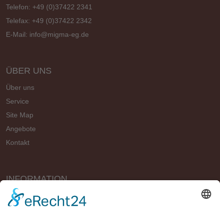
Telefon: +49 (0)37422 2341
Telefax: +49 (0)37422 2342
E-Mail:
info@migma-eg.de
ÜBER UNS
Über uns
Service
Site Map
Angebote
Kontakt
INFORMATION
Vertrag widerrufen
Impressum