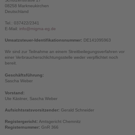
Schützenstraße 27
08258 Markneukirchen
Händler
Deutschland
Tel.: 037422/2341
Kontakt
E-Mail:
info@migma-eg.de
Umsatzsteuer-Identifikationsnummer:
DE141095963
Wir sind zur Teilnahme an einem Streitbeilegungsverfahren vor
einer Verbraucherschlichtungsstelle weder verpflichtet noch
Warenkorb
bereit.
(0)
Geschäftsführung:
Sascha Weber
Suche
Vorstand:
Ute Kästner, Sascha Weber
Benutzer-
Aufsichtsratsvorsitzender:
Gerald Schneider
Account
Registergericht:
Amtsgericht Chemnitz
Registernummer:
GnR 366