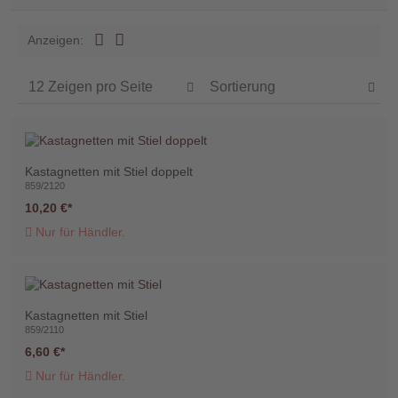
Händler
Anzeigen:
Kontakt
Kastagnetten mit Stiel doppelt
Warenkorb
859/2120
(0)
10,20 €
Nur für Händler.
Suche
Kastagnetten mit Stiel
Benutzer-
859/2110
Account
6,60 €
Nur für Händler.