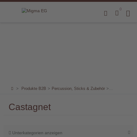
0
Home
Produkte
B2B
Marken
Sortiment
für
>
Produkte B2B
>
Percussion, Sticks & Zubehör
>
Small Percuss
Endkunden
Castagnet
Über
uns
Aktuelles
Unterkategorien anzeigen