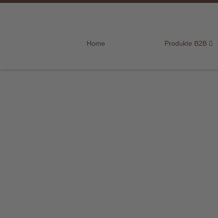
Home
Home
Produkte B2B
Produkte
B2B
Marken
Sortiment
für
Endkunden
Über
uns
Aktuelles