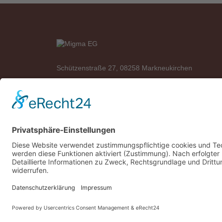
Schützenstraße 27, 08258 Markneukirchen
Telefon: +49 (0)37422 2341
Telefax: +49 (0)37422 2342
E-Mail:
info@migma-eg.de
*Alle Preise UVP mit MwSt. und plus
Versand
Copyright © 2025
Migma EG
. All Rights Reserved.