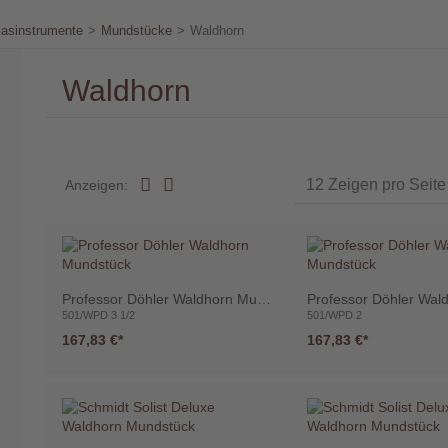
lasinstrumente
>
Mundstücke
>
Waldhorn
Waldhorn
Anzeigen:
Professor Döhler Waldhorn Mundstück
ör
501/WPD 3 1/2
501/WPD 2
167,83 €
167,83 €