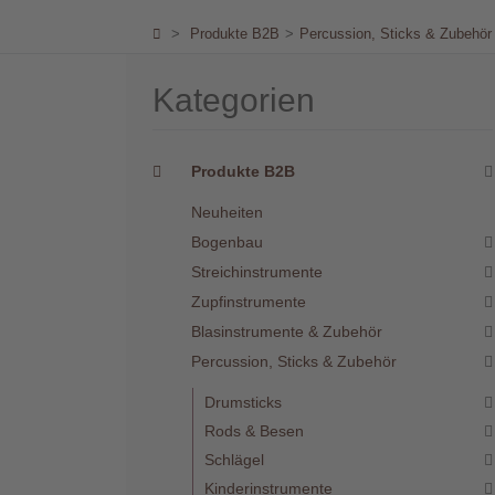
Händler
>
Produkte B2B
>
Percussion, Sticks & Zubehör
Kontakt
Kategorien
Produkte B2B
Neuheiten
Warenkorb
(0)
Bogenbau
Streichinstrumente
Zupfinstrumente
Suche
Blasinstrumente & Zubehör
Percussion, Sticks & Zubehör
Benutzer-
Drumsticks
Account
Rods & Besen
Schlägel
Kinderinstrumente