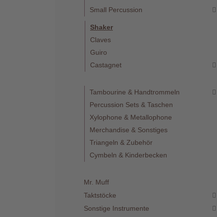
Small Percussion
Shaker
Claves
Guiro
Telefon
Castagnet
:
+49
(0)37422
Tambourine & Handtrommeln
2341
Percussion Sets & Taschen
Xylophone & Metallophone
Merchandise & Sonstiges
Triangeln & Zubehör
Cymbeln & Kinderbecken
Mr. Muff
Taktstöcke
Sonstige Instrumente