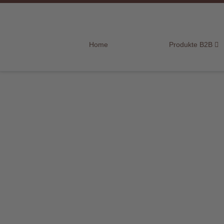
Home
Home
Produkte B2B
Produkte
B2B
Marken
Sortiment
für
Endkunden
Über
uns
Aktuelles