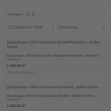
Händler
Anzeigen:
Kontakt
Warenkorb
(0)
Bassbogen 10414 deutsches Modell/Pfretschner, Steffen Kuhnla
132/10414
1 435,00 €
Suche
Nur für Händler.
Benutzer-
Account
Bassbogen 10415 französisches Modell, Steffen Kuhnla
132/10415
1 435,00 €