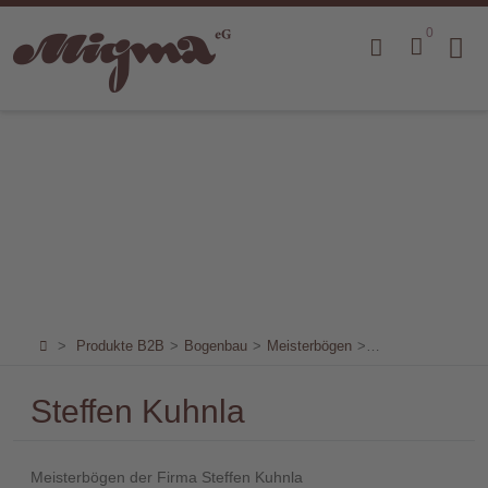
0
Home
Produkte
B2B
Marken
Sortiment
für
Endkunden
>
Produkte B2B
>
Bogenbau
>
Meisterbögen
>
Für Kontrabass
>
Über
Steffen Kuhnla
uns
Aktuelles
Meisterbögen der Firma Steffen Kuhnla