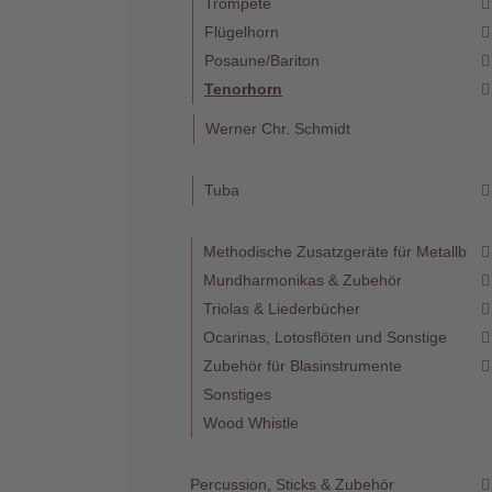
Trompete
Flügelhorn
Posaune/Bariton
Tenorhorn
Werner Chr. Schmidt
Telefon
:
+49
Tuba
(0)37422
2341
Methodische Zusatzgeräte für Metallblas
Mundharmonikas & Zubehör
Triolas & Liederbücher
Ocarinas, Lotosflöten und Sonstige
Zubehör für Blasinstrumente
Sonstiges
Wood Whistle
Percussion, Sticks & Zubehör