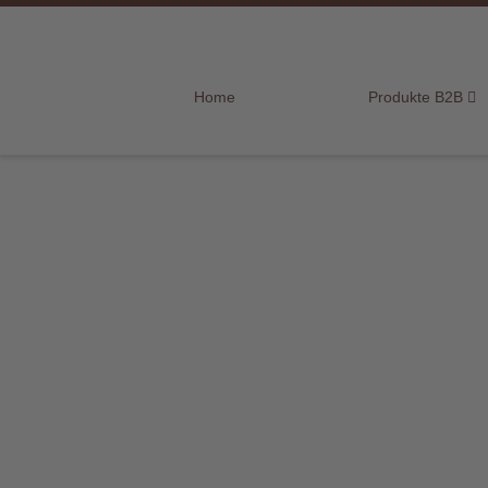
Home
Home
Produkte B2B
Produkte
B2B
Marken
Sortiment
für
Endkunden
Über
uns
Aktuelles