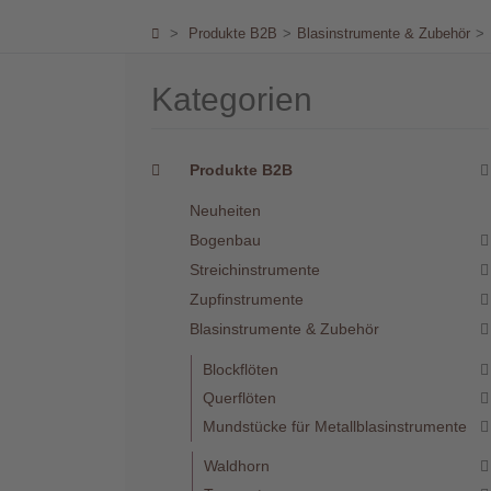
Händler
>
Produkte B2B
>
Blasinstrumente & Zubehör
>
Kontakt
Kategorien
Produkte B2B
Neuheiten
Warenkorb
(0)
Bogenbau
Streichinstrumente
Zupfinstrumente
Suche
Blasinstrumente & Zubehör
Blockflöten
Benutzer-
Querflöten
Account
Mundstücke für Metallblasinstrumente
Waldhorn