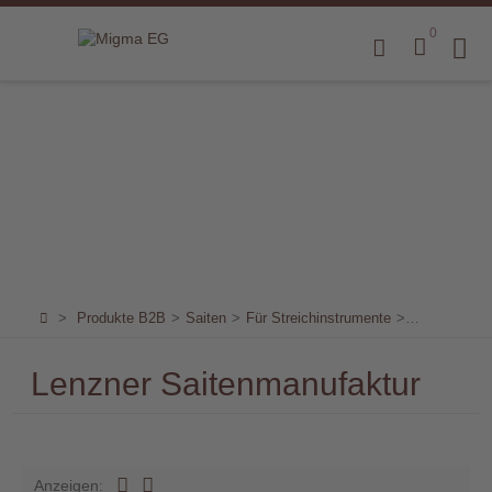
0
Home
Produkte
B2B
Marken
Sortiment
für
>
Produkte B2B
>
Saiten
>
Für Streichinstrumente
>
Für Kontrab
Endkunden
Lenzner Saitenmanufaktur
Über
uns
Aktuelles
Anzeigen: