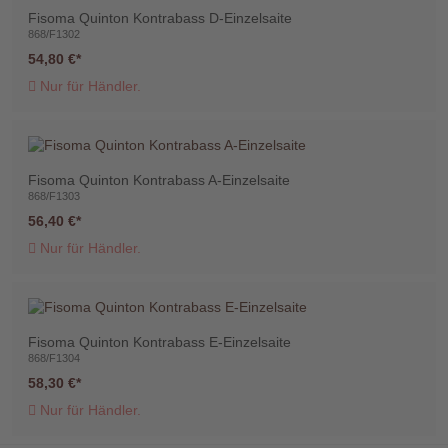
Fisoma Quinton Kontrabass D-Einzelsaite
868/F1302
54,80 €
Nur für Händler.
Telefon
:
+49
Fisoma Quinton Kontrabass A-Einzelsaite
(0)37422
868/F1303
2341
56,40 €
Nur für Händler.
Fisoma Quinton Kontrabass E-Einzelsaite
868/F1304
58,30 €
Nur für Händler.