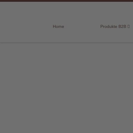
Home
Home
Produkte B2B
Produkte
B2B
Marken
Sortiment
für
Endkunden
Über
uns
Aktuelles