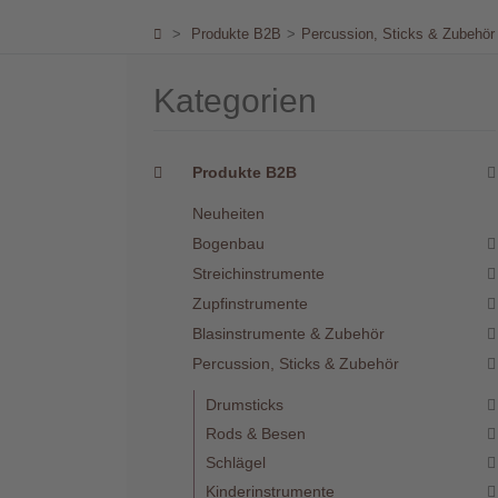
Händler
>
Produkte B2B
>
Percussion, Sticks & Zubehör
Kontakt
Kategorien
Produkte B2B
Neuheiten
Warenkorb
(0)
Bogenbau
Streichinstrumente
Zupfinstrumente
Suche
Blasinstrumente & Zubehör
Percussion, Sticks & Zubehör
Benutzer-
Drumsticks
Account
Rods & Besen
Schlägel
Kinderinstrumente