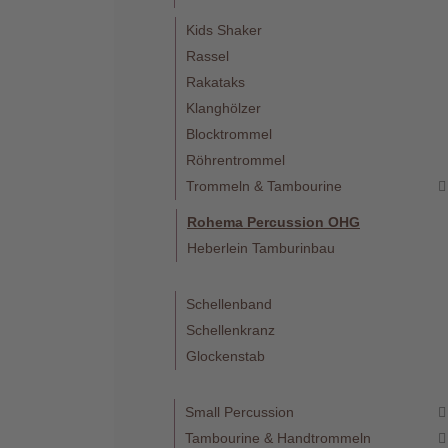
Kids Shaker
Rassel
Rakataks
Klanghölzer
Telefon
Blocktrommel
:
Röhrentrommel
+49
(0)37422
Trommeln & Tambourine
2341
Rohema Percussion OHG
Heberlein Tamburinbau
Schellenband
Schellenkranz
Glockenstab
Small Percussion
Tambourine & Handtrommeln