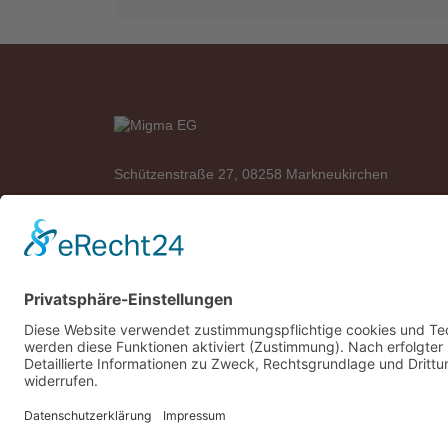
Schützenstraße 27, 08258 Markneukirchen
Telefon: +49 (0)37422 2341
Telefax: +49 (0)37422 2342
E-Mail:
info@migma-eg.de
*Alle Preise UVP mit MwSt. und plus
Versand