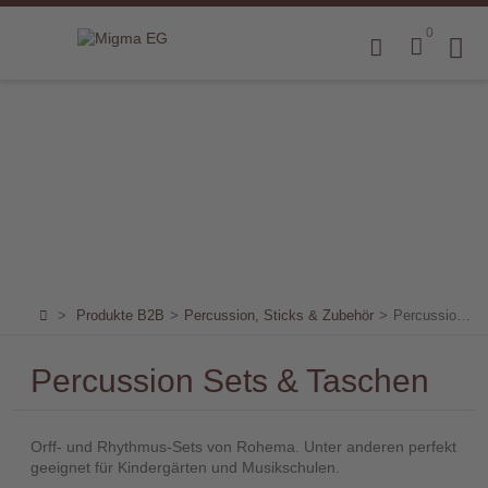
0
Home
Produkte
B2B
Marken
Sortiment
für
>
Produkte B2B
>
Percussion, Sticks & Zubehör
>
Percussion Sets & Taschen
Endkunden
Percussion Sets & Taschen
Über
uns
Orff- und Rhythmus-Sets von Rohema. Unter anderen perfekt
Aktuelles
geeignet für Kindergärten und Musikschulen.