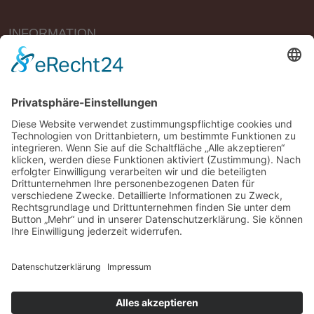
INFORMATION
Vertrag widerrufen
Impressum
Geschäftsbedingungen (AGB)
Datenschutzerklärung
Widerrufsbelehrung
Versandbedingungen
*Alle Preise UVP mit MwSt. und plus
Versand
Sitemap
|
Kontakt
Copyright © 2025
Migma EG
. All Rights Reserved.