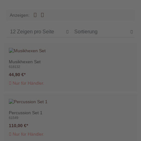
Händler
Anzeigen:
Kontakt
Musikhexen Set
Warenkorb
618132
(0)
44,90 €
Nur für Händler.
Suche
Percussion Set 1
Benutzer-
61549
Account
110,00 €
Nur für Händler.