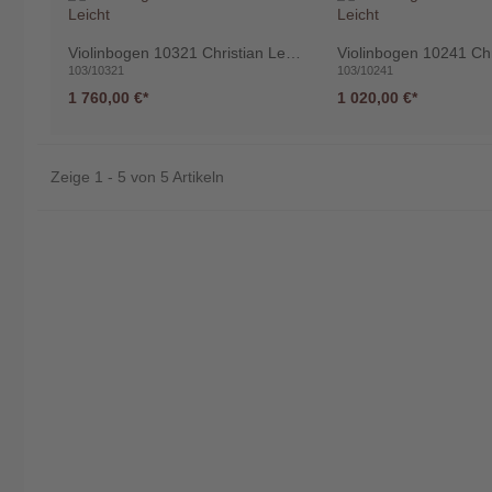
Violinbogen 10321 Christian Leicht
103/10321
103/10241
1 760,00 €
1 020,00 €
Zeige 1 - 5 von 5 Artikeln