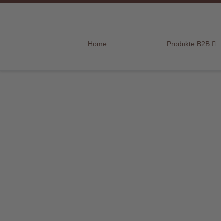
Home
Home
Produkte B2B
Produkte
B2B
Marken
Sortiment
für
Endkunden
Über
uns
Aktuelles