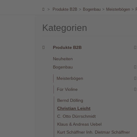
Händler
>
Produkte B2B
>
Bogenbau
>
Meisterbögen
>
Kontakt
Kategorien
Produkte B2B
Neuheiten
Warenkorb
(0)
Bogenbau
Meisterbögen
Suche
Für Violine
Bernd Dölling
Christian Leicht
Benutzer-
C. Otto Dürrschmidt
Account
Klaus & Andreas Uebel
Kurt Schäffner Inh. Dietmar Schäffner