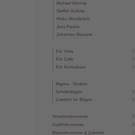
Michael Mönnig
Steffen Kuhnla
Heiko Wunderlich
Jens Paulus
Johannes Macovei
Telefon
:
+49
Für Viola
(0)37422
Für Cello
2341
Für Kontrabass
Migma - Student
Schülerbögen
Zubehör für Bögen
Streichinstrumente
Zupfinstrumente
Blasinstrumente & Zubehör