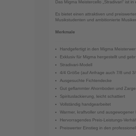
Das Migma Meistercello „Stradivari“ ist in
Es bietet einen attraktiven und preiswerte
Musikstudenten und ambitionierte Musiker
Merkmale
Handgefertigt in den Migma Meisterwer
Exklusiv für Migma hergestellt und geb
Stradivari-Modell
4/4 Größe (auf Anfrage auch 7/8 und 3/
Ausgesuchte Fichtendecke
Gut geflammter Ahornboden und Zarge
Spirituslackierung, leicht schattiert
Vollständig handgearbeitet
Warmer, kraftvoller und ausgewogener
Hervorragendes Preis-Leistungs-Verhäl
Preiswerter Einstieg in den professione