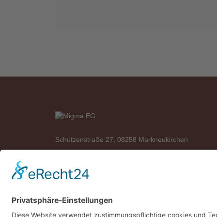
Schützenstraße 27, 08258 Markneukirchen
Telefon: +49 (0)37422 2341
Telefax: +49 (0)37422 2342
E-Mail:
info@migma-eg.de