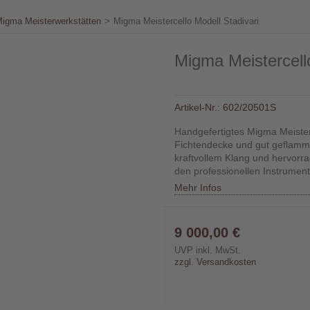
igma Meisterwerkstätten
>
Migma Meistercello Modell Stadivari
Migma Meistercello
Artikel-Nr.:
602/20501S
Handgefertigtes Migma Meisterc
Fichtendecke und gut geflamm
kraftvollem Klang und hervorra
den professionellen Instrumen
Mehr Infos
9 000,00 €
UVP inkl. MwSt.
zzgl. Versandkosten