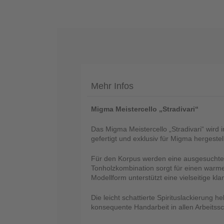
Telefon
:
+49
Mehr Infos
(0)37422
2341
Migma Meistercello „Stradivari“
Das Migma Meistercello „Stradivari“ wird
gefertigt und exklusiv für Migma hergestell
Für den Korpus werden eine ausgesuchte 
Tonholzkombination sorgt für einen warmen
Modellform unterstützt eine vielseitige kl
Die leicht schattierte Spirituslackierung h
konsequente Handarbeit in allen Arbeitssch