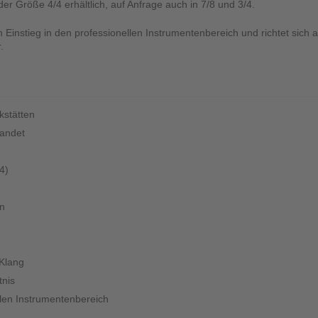
 der Größe 4/4 erhältlich, auf Anfrage auch in 7/8 und 3/4.
n Einstieg in den professionellen Instrumentenbereich und richtet sich an
.
kstätten
randet
4)
n
 Klang
tnis
llen Instrumentenbereich