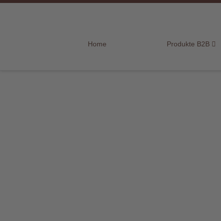
Home
Home
Produkte B2B
Produkte
B2B
Marken
Sortiment
für
Endkunden
Über
uns
Aktuelles