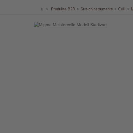
Händler
>
Produkte B2B
>
Streichinstrumente
>
Celli
>
M
Kontakt
Warenkorb
(0)
Suche
Benutzer-
Account