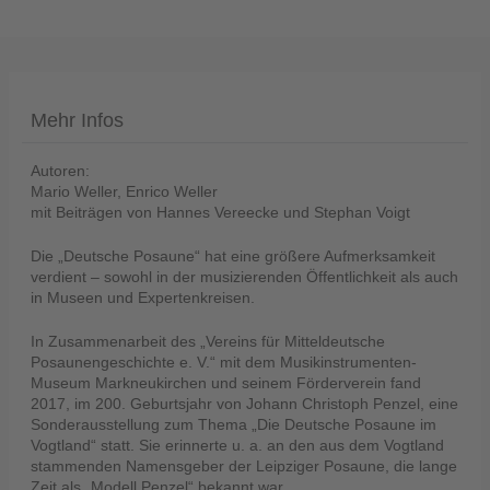
Mehr Infos
Telefon
:
Autoren:
+49
Mario Weller, Enrico Weller
(0)37422
mit Beiträgen von Hannes Vereecke und Stephan Voigt
2341
Die „Deutsche Posaune“ hat eine größere Aufmerksamkeit
verdient – sowohl in der musizierenden Öffentlichkeit als auch
in Museen und Expertenkreisen.
In Zusammenarbeit des „Vereins für Mitteldeutsche
Posaunengeschichte e. V.“ mit dem Musikinstrumenten-
Museum Markneukirchen und seinem Förderverein fand
2017, im 200. Geburtsjahr von Johann Christoph Penzel, eine
Sonderausstellung zum Thema „Die Deutsche Posaune im
Vogtland“ statt. Sie erinnerte u. a. an den aus dem Vogtland
stammenden Namensgeber der Leipziger Posaune, die lange
Zeit als „Modell Penzel“ bekannt war.