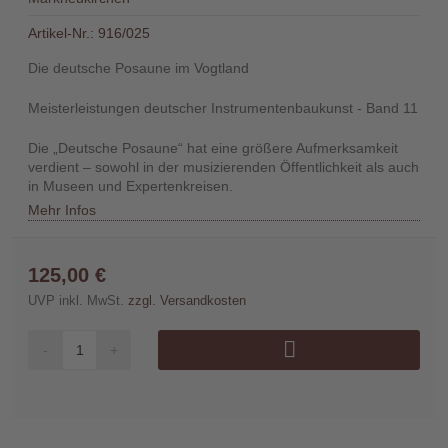
Händler
Artikel-Nr.:
916/025
Die deutsche Posaune im Vogtland
Kontakt
Meisterleistungen deutscher Instrumentenbaukunst - Band 11
Die „Deutsche Posaune“ hat eine größere Aufmerksamkeit
verdient – sowohl in der musizierenden Öffentlichkeit als auch
in Museen und Expertenkreisen.
Warenkorb
Mehr Infos
(0)
125,00 €
Suche
UVP inkl. MwSt.
zzgl. Versandkosten
-
+
Benutzer-
Account