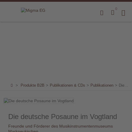
0
Home
Produkte
B2B
Marken
Sortiment
für
>
Produkte B2B
>
Publikationen & CDs
>
Publikationen
>
Die deutsche Posaune im Vogtland
Endkunden
Über
uns
Die deutsche Posaune im Vogtland
Aktuelles
Freunde und Förderer des Musikinstrumentenmuseums
Markneukirchen