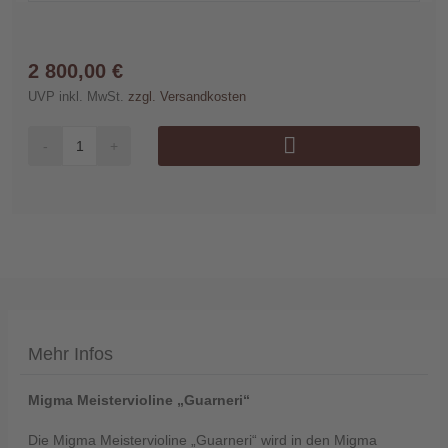
2 800,00 €
UVP inkl. MwSt.
zzgl. Versandkosten
Telefon
:
-
+
+49
(0)37422
2341
Mehr Infos
Migma Meistervioline „Guarneri“
Die Migma Meistervioline „Guarneri“ wird in den Migma