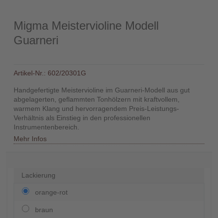
Händler
Migma Meistervioline Modell
Guarneri
Kontakt
Artikel-Nr.:
602/20301G
Handgefertigte Meistervioline im Guarneri-Modell aus gut
Warenkorb
abgelagerten, geflammten Tonhölzern mit kraftvollem,
(0)
warmem Klang und hervorragendem Preis-Leistungs-
Verhältnis als Einstieg in den professionellen
Instrumentenbereich.
Mehr Infos
Suche
Lackierung
Benutzer-
Account
orange-rot
braun