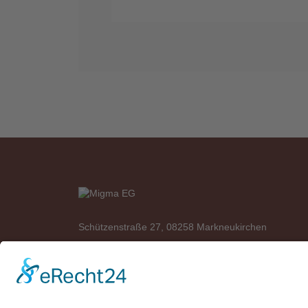
Schützenstraße 27, 08258 Markneukirchen
Telefon: +49 (0)37422 2341
Telefax: +49 (0)37422 2342
E-Mail:
info@migma-eg.de