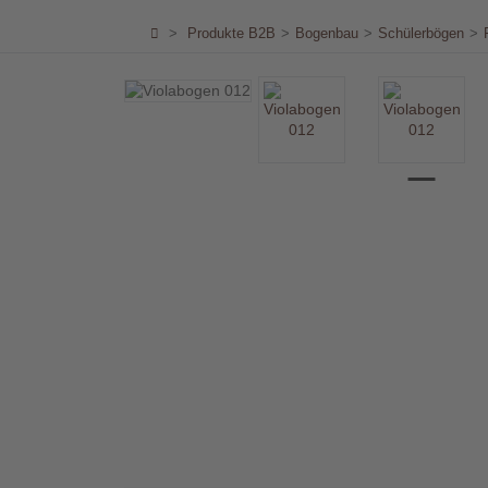
Händler
>
Produkte B2B
>
Bogenbau
>
Schülerbögen
>
Kontakt
Warenkorb
(0)
Suche
Benutzer-
Account