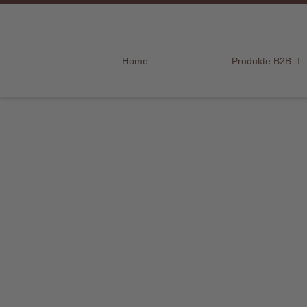
Home
Home
Produkte B2B
Produkte
B2B
Marken
Sortiment
für
Endkunden
Über
uns
Aktuelles