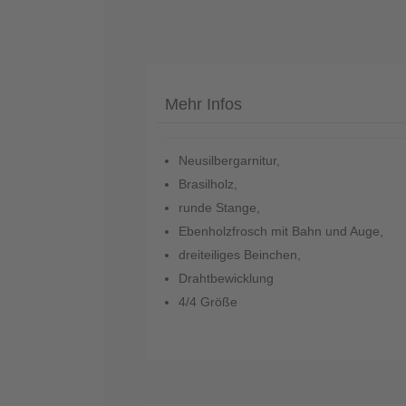
Mehr Infos
Telefon
:
+49
Neusilbergarnitur,
(0)37422
2341
Brasilholz,
runde Stange,
Ebenholzfrosch mit Bahn und Auge,
dreiteiliges Beinchen,
Drahtbewicklung
4/4 Größe