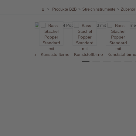
Händler
>
Produkte B2B
>
Streichinstrumente
>
Zubehör 
Kontakt
Warenkorb
(0)
Suche
Benutzer-
Account