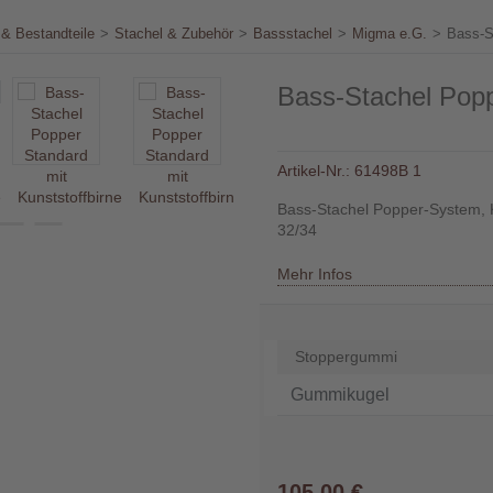
& Bestandteile
>
Stachel & Zubehör
>
Bassstachel
>
Migma e.G.
>
Bass-S
Bass-Stachel Popp
Artikel-Nr.:
61498B 1
Bass-Stachel Popper-System, K
32/34
Mehr Infos
Stoppergummi
105,00 €