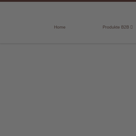
Home
Home
Produkte B2B
Produkte
B2B
Marken
Sortiment
für
Endkunden
Über
uns
Aktuelles