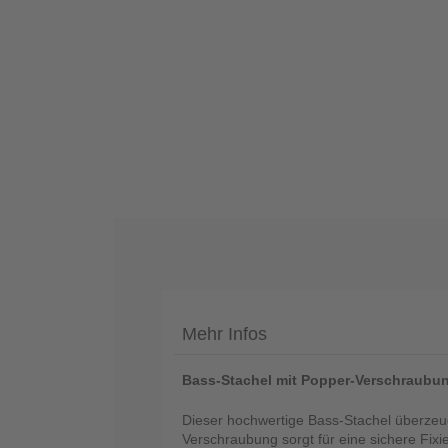
Telefon
:
+49
(0)37422
2341
Mehr Infos
Bass-Stachel mit Popper-Verschraubung
Dieser hochwertige Bass-Stachel überzeugt
Verschraubung sorgt für eine sichere Fixie