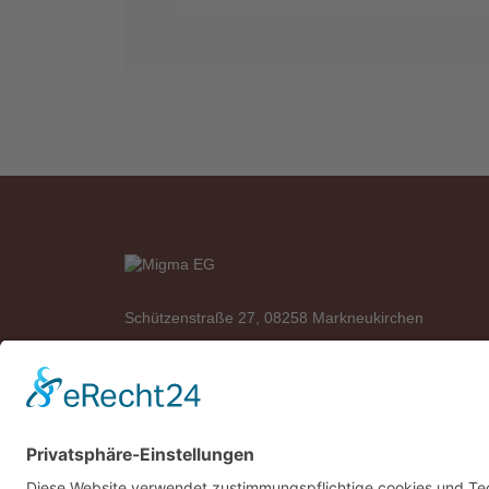
Schützenstraße 27, 08258 Markneukirchen
Telefon: +49 (0)37422 2341
Telefax: +49 (0)37422 2342
E-Mail:
info@migma-eg.de