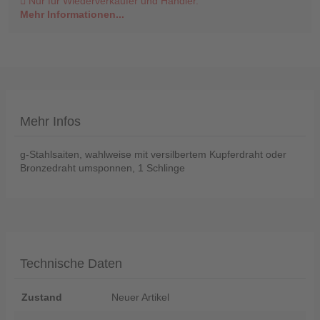
Nur für Wiederverkäufer und Händler.
Mehr Informationen...
Telefon
:
+49
Mehr Infos
(0)37422
2341
g-Stahlsaiten, wahlweise mit versilbertem Kupferdraht oder
Bronzedraht umsponnen, 1 Schlinge
Technische Daten
Zustand
Neuer Artikel