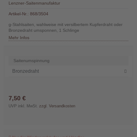
Lenzner-Saitenmanufaktur
Händler
Artikel-Nr.:
868/3504
Kontakt
g-Stahlsaiten, wahlweise mit versilbertem Kupferdraht oder
Bronzedraht umsponnen, 1 Schlinge
Mehr Infos
Warenkorb
Saitenumspinnung
(0)
Suche
7,50 €
UVP inkl. MwSt.
zzgl. Versandkosten
Benutzer-
Account