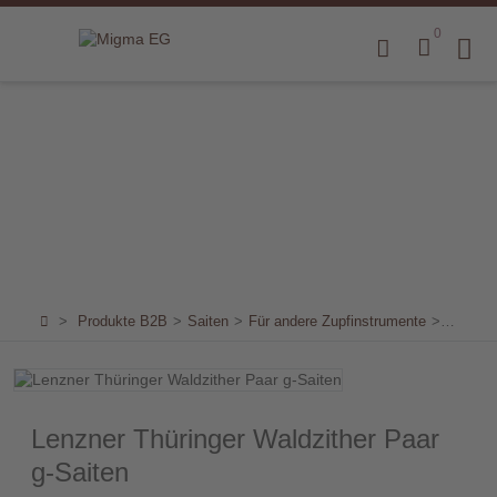
0
Home
Produkte
B2B
Marken
Sortiment
für
>
Produkte B2B
>
Saiten
>
Für andere Zupfinstrumente
>
Für Zith
Endkunden
Über
uns
Lenzner Thüringer Waldzither Paar
g-Saiten
Aktuelles