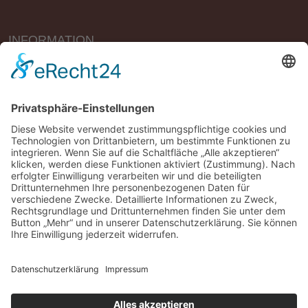
INFORMATION
Vertrag widerrufen
Impressum
Geschäftsbedingungen (AGB)
Datenschutzerklärung
Widerrufsbelehrung
Versandbedingungen
*Alle Preise UVP mit MwSt. und plus
Versand
Sitemap
|
Kontakt
Copyright © 2025
Migma EG
. All Rights Reserved.