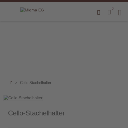
0
Home
Produkte
B2B
Marken
Sortiment
für
>
Cello-Stachelhalter
Endkunden
Über
uns
Cello-Stachelhalter
Aktuelles