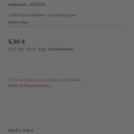
Artikel-Nr.:
822/030
Händler
Cello-Stachelhalter / Stachelstopper
Mehr Infos
Kontakt
5,90 €
UVP inkl. MwSt.
zzgl. Versandkosten
Warenkorb
(0)
Nur für Wiederverkäufer und Händler.
Mehr Informationen...
Suche
Benutzer-
Account
Mehr Infos