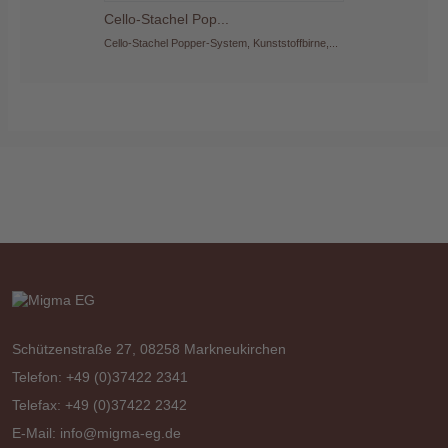
Cello-Stachel Pop...
Cello-St
ffbirne,...
Cello-Stachel Popper-System, Kunststoffbirne,...
Cello-Stach
Schützenstraße 27, 08258 Markneukirchen
Telefon: +49 (0)37422 2341
Telefax: +49 (0)37422 2342
E-Mail:
info@migma-eg.de