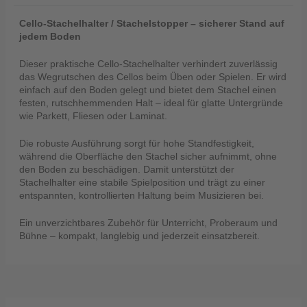
Cello-Stachelhalter / Stachelstopper – sicherer Stand auf
jedem Boden
Dieser praktische Cello-Stachelhalter verhindert zuverlässig
das Wegrutschen des Cellos beim Üben oder Spielen. Er wird
Telefon
einfach auf den Boden gelegt und bietet dem Stachel einen
:
festen, rutschhemmenden Halt – ideal für glatte Untergründe
+49
wie Parkett, Fliesen oder Laminat.
(0)37422
2341
Die robuste Ausführung sorgt für hohe Standfestigkeit,
während die Oberfläche den Stachel sicher aufnimmt, ohne
den Boden zu beschädigen. Damit unterstützt der
Stachelhalter eine stabile Spielposition und trägt zu einer
entspannten, kontrollierten Haltung beim Musizieren bei.
Ein unverzichtbares Zubehör für Unterricht, Proberaum und
Bühne – kompakt, langlebig und jederzeit einsatzbereit.