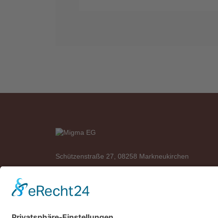
Schützenstraße 27, 08258 Markneukirchen
Telefon: +49 (0)37422 2341
Telefax: +49 (0)37422 2342
E-Mail:
info@migma-eg.de