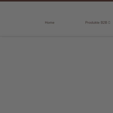
Home
Home
Produkte B2B
Produkte
B2B
Marken
Sortiment
für
Endkunden
Über
uns
Aktuelles