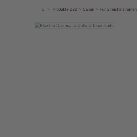
Händler
>
Produkte B2B
>
Saiten
>
Für Streichinstrumen
Kontakt
Warenkorb
(0)
Suche
Benutzer-
Account