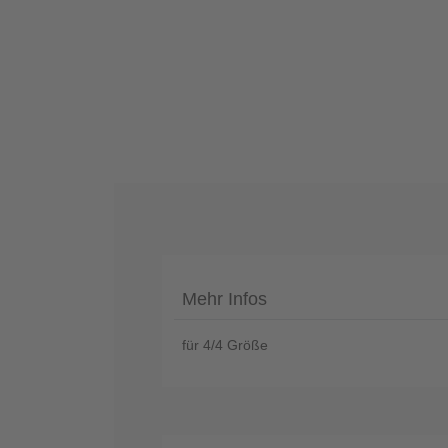
Telefon
:
+49
(0)37422
2341
Mehr Infos
für 4/4 Größe