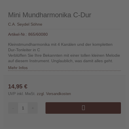
Händler
Mini Mundharmonika C-Dur
Kontakt
C.A. Seydel Söhne
Artikel-Nr.:
865/60080
Kleinstmundharmonika mit 4 Kanälen und der kompletten
Dur-Tonleiter in C
Verblüffen Sie Ihre Bekannten mit einer tollen kleinen Melodie
Warenkorb
auf diesem Instrument. Unglaublich, was damit alles geht.
(0)
Mehr Infos
Suche
14,95 €
UVP inkl. MwSt.
zzgl. Versandkosten
Benutzer-
-
+
Account