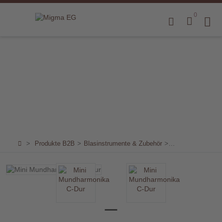
0
Home
Produkte
B2B
Marken
Sortiment
für
>
Produkte B2B
>
Blasinstrumente & Zubehör
>
Mundharmonikas 
Endkunden
Über
uns
Aktuelles