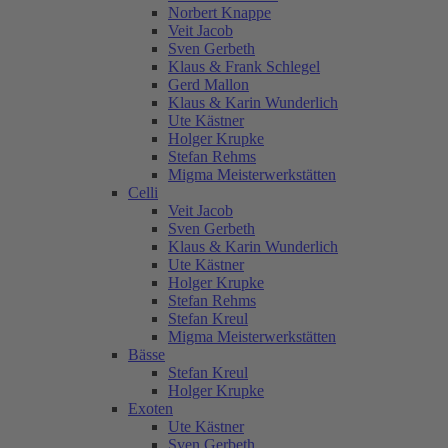
Norbert Knappe
Veit Jacob
Sven Gerbeth
Klaus & Frank Schlegel
Gerd Mallon
Klaus & Karin Wunderlich
Ute Kästner
Holger Krupke
Stefan Rehms
Migma Meisterwerkstätten
Celli
Veit Jacob
Sven Gerbeth
Klaus & Karin Wunderlich
Ute Kästner
Holger Krupke
Stefan Rehms
Stefan Kreul
Migma Meisterwerkstätten
Bässe
Stefan Kreul
Holger Krupke
Exoten
Ute Kästner
Sven Gerbeth