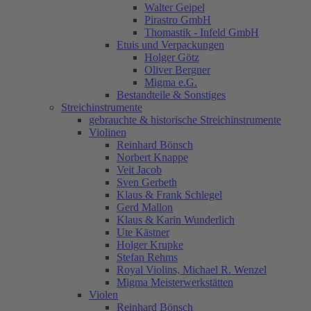
Walter Geipel
Pirastro GmbH
Thomastik - Infeld GmbH
Etuis und Verpackungen
Holger Götz
Oliver Bergner
Migma e.G.
Bestandteile & Sonstiges
Streichinstrumente
gebrauchte & historische Streichinstrumente
Violinen
Reinhard Bönsch
Norbert Knappe
Veit Jacob
Sven Gerbeth
Klaus & Frank Schlegel
Gerd Mallon
Klaus & Karin Wunderlich
Ute Kästner
Holger Krupke
Stefan Rehms
Royal Violins, Michael R. Wenzel
Migma Meisterwerkstätten
Violen
Reinhard Bönsch