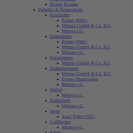
Holger Krupke
Zubehör & Bestandteile
Kinnhalter
Reiner Wilfer
Wittner GmbH & Co. KG
Migma e.G.
Saitenhalter
Reiner Wilfer
Wittner GmbH & Co. KG
Migma e.G.
Feinstimmer
Wittner GmbH & Co. KG
Einhängesaiten
Wittner GmbH & Co. KG
Efrano Musiksaiten
Migma e.G.
Wirbel
Migma e.G.
Endknöpfe
Migma e.G.
Stege
Josef Teller OHG
Griffbretter
Migma e.G.
Sättel