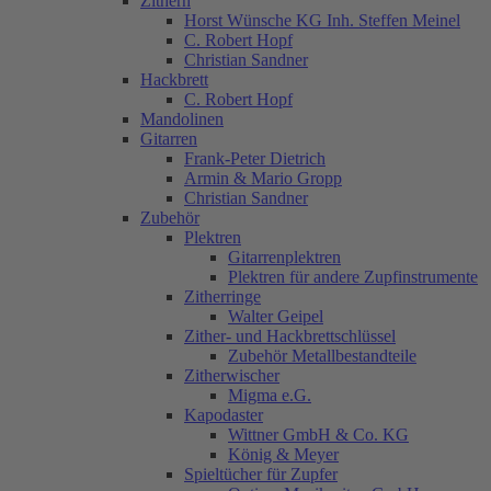
Zithern
Horst Wünsche KG Inh. Steffen Meinel
C. Robert Hopf
Christian Sandner
Hackbrett
C. Robert Hopf
Mandolinen
Gitarren
Frank-Peter Dietrich
Armin & Mario Gropp
Christian Sandner
Zubehör
Plektren
Gitarrenplektren
Plektren für andere Zupfinstrumente
Zitherringe
Walter Geipel
Zither- und Hackbrettschlüssel
Zubehör Metallbestandteile
Zitherwischer
Migma e.G.
Kapodaster
Wittner GmbH & Co. KG
König & Meyer
Spieltücher für Zupfer