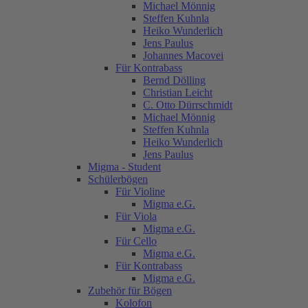
Michael Mönnig
Steffen Kuhnla
Heiko Wunderlich
Jens Paulus
Johannes Macovei
Für Kontrabass
Bernd Dölling
Christian Leicht
C. Otto Dürrschmidt
Michael Mönnig
Steffen Kuhnla
Heiko Wunderlich
Jens Paulus
Migma - Student
Schülerbögen
Für Violine
Migma e.G.
Für Viola
Migma e.G.
Für Cello
Migma e.G.
Für Kontrabass
Migma e.G.
Zubehör für Bögen
Kolofon