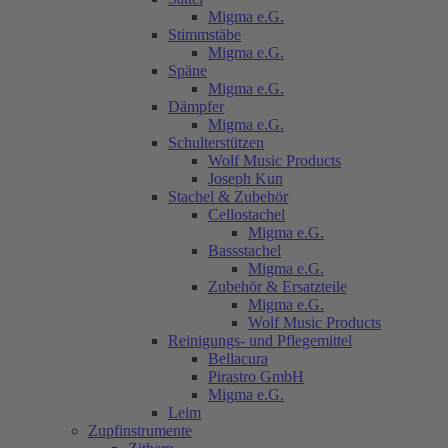
Migma e.G.
Stimmstäbe
Migma e.G.
Späne
Migma e.G.
Dämpfer
Migma e.G.
Schulterstützen
Wolf Music Products
Joseph Kun
Stachel & Zubehör
Cellostachel
Migma e.G.
Bassstachel
Migma e.G.
Zubehör & Ersatzteile
Migma e.G.
Wolf Music Products
Reinigungs- und Pflegemittel
Bellacura
Pirastro GmbH
Migma e.G.
Leim
Zupfinstrumente